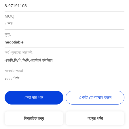
8-97191108
MOQ:
১ পিসি
মূল্য:
negotiable
অর্থ প্রদানের শর্তাবলী:
এল/সি,ডি/পি,টি/টি,ওয়েস্টার্ন ইউনিয়ন
সরবরাহ ক্ষমতা:
১০০০ পিসি
সেরা দাম পান
এখনই যোগাযোগ করুন
বিস্তারিত তথ্য
পণ্যের বর্ণনা