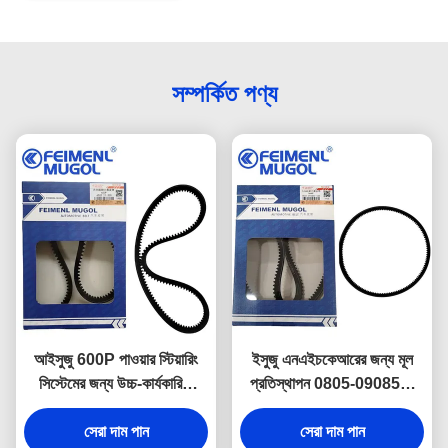
সম্পর্কিত পণ্য
আইসুজু 600P পাওয়ার স্টিয়ারিং
ইসুজু এনএইচকেআরের জন্য মূল
সিস্টেমের জন্য উচ্চ-কার্যকারিতা
প্রতিস্থাপন 0805-090850-
6320 ড্রাইভ বেল্ট 8-
065 OEM পাওয়ার স্টিয়ারিং বেল্ট
97085131 OEM, নির্ভরযোগ্য
সেরা দাম পান
6310, নিখুঁত ফিটিং এবং স্থায়িত্বের
সেরা দাম পান