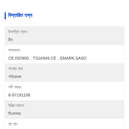
বিস্তারিত তথ্য
উৎপত্তি স্থল:
চীন
সাক্ষ্যদান:
CE,ISO900，TS16949,CE，EMARK,SASO
পণ্যের নাম:
গতিরোধক
পার্ট নম্বর:
8-97191108
ইঞ্জিন মডেল:
টিএফআর
মূল শব্দ: