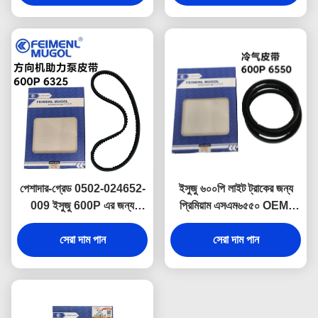
অপারেশন নিশ্চিত করার জন্য ডিজাইন
সাথে মূল কারখানার স্পেসিফিকেশন
করা হয়েছে
পূরণ করতে নির্মিত।
পেশাদার-গ্রেড 0502-024652-
ইসুজু ৬০০পি লাইট ট্রাকের জন্য
009 ইসুজু 600P এর জন্য
প্রিমিয়াম এসএম৬৫৫০ OEM-
OEM পাওয়ার স্টিয়ারিং ড্রাইভ বেল্ট
ক্যায়ালিটি এ/সি বেল্ট, স্থিতিশীল
6325, স্থিতিশীল কর্মক্ষমতা এবং
সেরা দাম পান
এয়ার কন্ডিশনার কম্প্রেসার
সেরা দাম পান
বর্ধিত পরিষেবা জীবন নিশ্চিত করে।
পারফরম্যান্স নিশ্চিত করার জন্য
ডিজাইন করা হয়েছে।