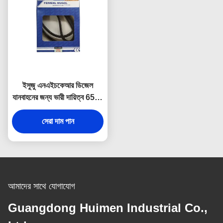
ইসুজু এনএইচকেআর ডিজেল
যানবাহনের জন্য ভারী দায়িত্ব 6540
এ / সি বেল্ট, পরিধান, তাপ এবং ফাটল
প্রতিরোধের জন্য উচ্চ-শক্তির রাবার
সেরা দাম পান
দিয়ে নির্মিত।
আমাদের সাথে যোগাযোগ
Guangdong Huimen Industrial Co.,