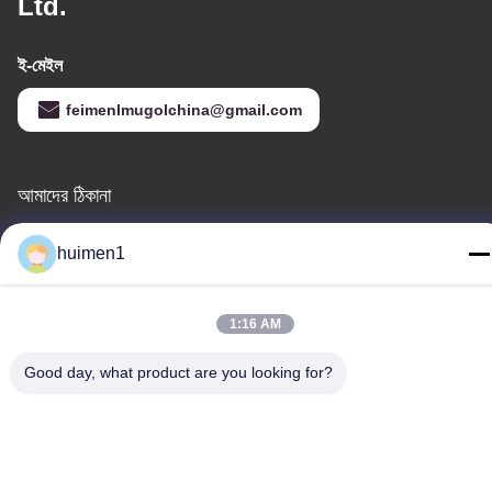
Ltd.
ই-মেইল
feimenlmugolchina@gmail.com
আমাদের ঠিকানা
ঠিকানা
huimen1
নং ১-৩, শুইনিপু স্ট্রিট, ইয়ংজিং গ্রাম, বাইয়ুন জেলা, গুয়াংজু শহর, গুয়াংডং প্রদেশ, চীন
টেলিফোন
1:16 AM
86-18929562701
Good day, what product are you looking for?
গোপনীয়তা নীতি
|
সাইট ম্যাপ