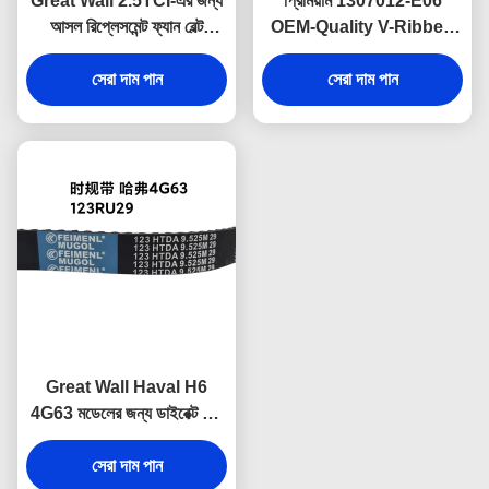
Great Wall 2.5TCI-এর জন্য
প্রিমিয়াম 1307012-E06
আসল রিপ্লেসমেন্ট ফ্যান বেল্ট
OEM-Quality V-Ribbed
1307012-E09, যা আসল
Belt for Great Wall
ফ্যাক্টরি স্পেসিফিকেশন পূরণের জন্য
সেরা দাম পান
2.8TC, উচ্চ দক্ষতার সঙ্গে
সেরা দাম পান
তৈরি করা হয়েছে।
alternator এবং জল পাম্প
চালানোর জন্য ডিজাইন করা।
Great Wall Haval H6
4G63 মডেলের জন্য ডাইরেক্ট ফিট
SMD329639 OEM টাইমিং
বেল্ট 123RU29, যা সহজ
সেরা দাম পান