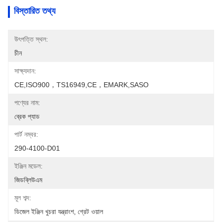
বিস্তারিত তথ্য
উৎপত্তি স্থল:
চীন
সাক্ষ্যদান:
CE,ISO900，TS16949,CE，EMARK,SASO
পণ্যের নাম:
ব্রেক প্যাড
পার্ট নম্বর:
290-4100-D01
ইঞ্জিন মডেল:
জিডব্লিউএম
মূল শব্দ:
ডিজেল ইঞ্জিন খুচরা যন্ত্রাংশ, গ্রেট ওয়াল