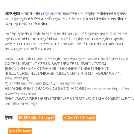
ব্রেক প্যাড
একটি উপাদান
ডিস্ক ব্রেক
যা স্বয়ংচালিত এবং অন্যান্য অ্যাপ্লিকেশনে ব্যবহৃত
হয়। ব্রেক প্যাডগুলি ইস্পাত সমর্থন প্লেট দিয়ে গঠিত যার পৃষ্ঠে ঘর্ষণ উপাদান আবদ্ধ থাকে যা
ডিস্ক ব্রেক রোটরের দিকে থাকে।
সিরামিক ব্রেক প্যাড সাধারণত আধা-ধাতব প্যাডের চেয়ে বেশি ব্যয়বহুল এবং তারা তাদের দক্ষ
ব্রেকিং এবং তাপ শোষণের জন্য বিখ্যাত। তদুপরি, অন্যান্য ধরণের ব্রেক প্যাডের তুলনায়,
এগুলি পরিষ্কার এবং কম শব্দ উৎপন্ন করে। এছাড়াও, সিরামিক ব্রেক প্যাডের আধা-ধাতব
প্যাডের তুলনায় ভালো দীর্ঘায়ু রয়েছে।
সমস্ত Isuzu ট্রাকের জন্য আসল যন্ত্রাংশ এবং প্রতিস্থাপন যন্ত্রাংশ (মেড ইন চায়না) যেমন
CXZ51K 6WF1/CYZ51K 6WF1/EXZ51K 6WF1/FVR34
6HK1/NPR75 4HK1/NPR66 4HF1/NPR71 4HG1/NPR70
4HE1/NLR85 4JJ1/NKR55 4JB1/NKR77 4KH1/TFS/DMAX এবং
আরও অনেক কিছু।
2)। নির্মাণ যন্ত্রপাতির জন্য ISUZU ইঞ্জিন যন্ত্রাংশ যেমন
HITACHI/SUMITOMO/XUGONG/XIAGONG এবং আরও অনেক কিছু। ইঞ্জিন
মডেলগুলির মধ্যে রয়েছে:
6HK1/6WG1/6BB1/6BD1/6RB1/6SA1/6SD1/6UZ1/4HK1/4BD1/4BG1/
এবং আরও অনেক কিছু।
ট্যাগ:
ISUZU 4jb1 ইঞ্জিন যন্ত্রাংশ
অটোমোবাইল ইঞ্জিন যন্ত্রাংশ
ট্রাক ইঞ্জিন যন্ত্রাংশ