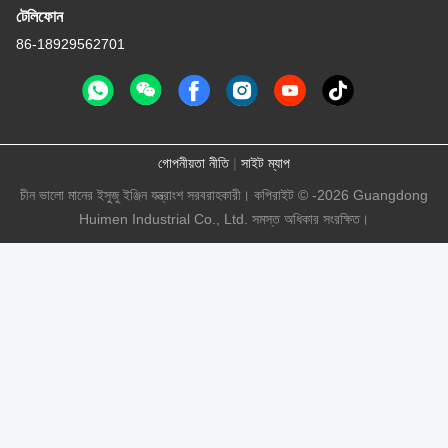
টেলিফোন
86-18929562701
গোপনীয়তা নীতি
|
সাইট ম্যাপ
চীন ভালো মানের ইসুজু ইঞ্জিন যন্ত্রাংশ সরবরাহকারী। কপিরাইট © -2026 Guangdong
Huimen Industrial Co., Ltd. সমস্ত অধিকার সংরক্ষিত।