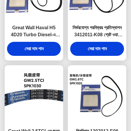
Great Wall Haval H5
নির্ভরযোগ্য পরবিক্রয় প্রতিস্থাপন
4D20 Turbo Diesel-এর
3412011-K08 গ্রেট ওয়াল
জন্য পেশাদার-গ্রেডের 3701011-
2.8TC জন্য ড্রাইভ বেল্ট চ্যালেঞ্জিং
ED01A ইঞ্জিন ড্রাইভ বেল্ট
সেরা দাম পান
অবস্থার অধীনে ধারাবাহিক কর্মক্ষমতা
সেরা দাম পান
6PK2050, স্থিতিশীল কর্মক্ষমতা
জন্য ডিজাইন করা।
এবং দীর্ঘস্থায়ী পরিষেবা জীবন নিশ্চিত
করে।