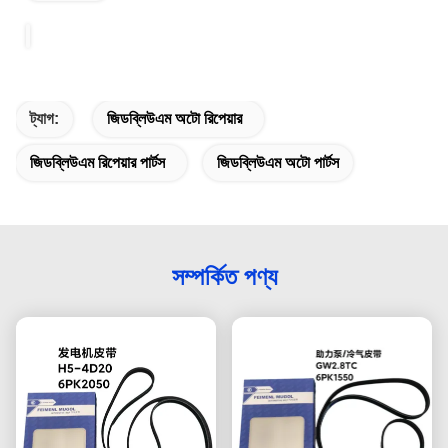
ট্যাগ:
জিডব্লিউএম অটো রিপেয়ার
জিডব্লিউএম রিপেয়ার পার্টস
জিডব্লিউএম অটো পার্টস
সম্পর্কিত পণ্য