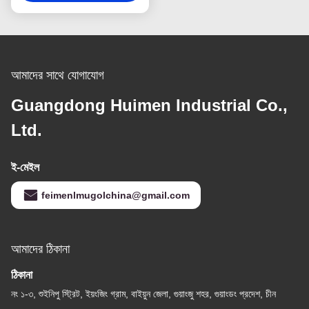
ইনস্টলেশন এবং নির্ভুল অ্যালাইনমেন্ট
প্রদান করে।
আমাদের সাথে যোগাযোগ
Guangdong Huimen Industrial Co.,
Ltd.
ই-মেইল
feimenlmugolchina@gmail.com
আমাদের ঠিকানা
ঠিকানা
নং ১-৩, শুইনিপু স্ট্রিট, ইয়ংজিং গ্রাম, বাইয়ুন জেলা, গুয়াংজু শহর, গুয়াংডং প্রদেশ, চীন