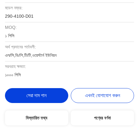
মডেল নম্বর:
290-4100-D01
MOQ:
১ পিসি
অর্থ প্রদানের শর্তাবলী:
এল/সি,ডি/পি,টি/টি,ওয়েস্টার্ন ইউনিয়ন
সরবরাহ ক্ষমতা:
১০০০ পিসি
সেরা দাম পান
এখনই যোগাযোগ করুন
বিস্তারিত তথ্য
পণ্যের বর্ণনা