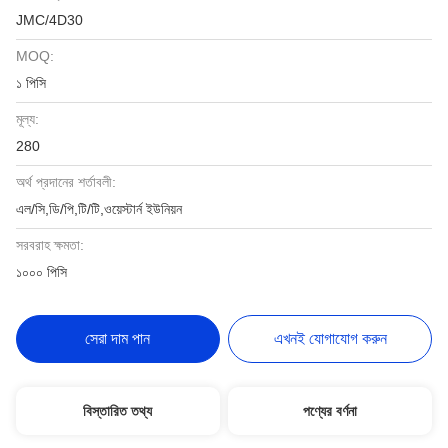
JMC/4D30
MOQ:
১ পিসি
মূল্য:
280
অর্থ প্রদানের শর্তাবলী:
এল/সি,ডি/পি,টি/টি,ওয়েস্টার্ন ইউনিয়ন
সরবরাহ ক্ষমতা:
১০০০ পিসি
সেরা দাম পান
এখনই যোগাযোগ করুন
বিস্তারিত তথ্য
পণ্যের বর্ণনা