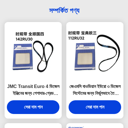
সম্পর্কিত পণ্য
JMC Transit Euro 4 ডিজেল
জেএমসি বাওডিয়ান ইউরো ৩ ডিজেল
ইঞ্জিনের জন্য পেশাদার-গ্রেড
সিস্টেমের জন্য নির্ভুলভাবে তৈরি
1006060TARE1 OEM
১০06060CAT OEM টাইমিং
টাইমিং বেল্ট 142T, স্থিতিশীল
সেরা দাম পান
বেল্ট ১১২RU৩২, যা মসৃণ, শান্ত
সেরা দাম পান
টাইমিং নিয়ন্ত্রণ এবং সর্বোত্তম ইঞ্জিন
এবং নির্ভরযোগ্য পারফরম্যান্স সরবরাহ
দক্ষতা নিশ্চিত করে।
করে।