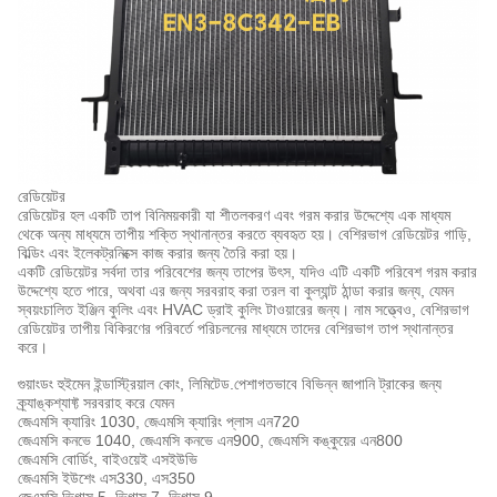
রেডিয়েটর
রেডিয়েটর হল একটি তাপ বিনিময়কারী যা শীতলকরণ এবং গরম করার উদ্দেশ্যে এক মাধ্যম
থেকে অন্য মাধ্যমে তাপীয় শক্তি স্থানান্তর করতে ব্যবহৃত হয়। বেশিরভাগ রেডিয়েটর গাড়ি,
বিল্ডিং এবং ইলেকট্রনিক্সে কাজ করার জন্য তৈরি করা হয়।
একটি রেডিয়েটর সর্বদা তার পরিবেশের জন্য তাপের উৎস, যদিও এটি একটি পরিবেশ গরম করার
উদ্দেশ্যে হতে পারে, অথবা এর জন্য সরবরাহ করা তরল বা কুল্যান্ট ঠান্ডা করার জন্য, যেমন
স্বয়ংচালিত ইঞ্জিন কুলিং এবং HVAC ড্রাই কুলিং টাওয়ারের জন্য। নাম সত্ত্বেও, বেশিরভাগ
রেডিয়েটর তাপীয় বিকিরণের পরিবর্তে পরিচলনের মাধ্যমে তাদের বেশিরভাগ তাপ স্থানান্তর
করে।
গুয়াংডং হুইমেন ইন্ডাস্ট্রিয়াল কোং, লিমিটেড
.পেশাগতভাবে বিভিন্ন জাপানি ট্রাকের জন্য
ক্র্যাঙ্কশ্যাফ্ট সরবরাহ করে যেমন
জেএমসি ক্যারিং 1030, জেএমসি ক্যারিং প্লাস এন720
জেএমসি কনভে 1040, জেএমসি কনভে এন900, জেএমসি কঙ্কুয়ের এন800
জেএমসি বোর্ডিং, বাইওয়েই এসইউভি
জেএমসি ইউশেং এস330, এস350