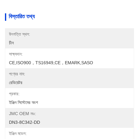
বিস্তারিত তথ্য
উৎপত্তি স্থল:
চীন
সাক্ষ্যদান:
CE,ISO900，TS16949,CE，EMARK,SASO
পণ্যের নাম:
রেডিয়েটর
প্রকার:
ইঞ্জিন সিস্টেমের অংশ
JMC OEM নংঃ:
DN3-8C342-DD
ইঞ্জিন মডেল: