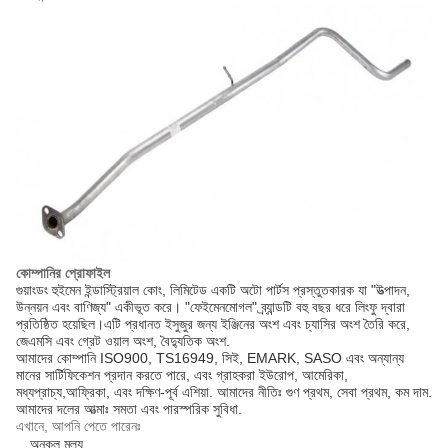
কোম্পানির প্রোফাইল
গুয়াংডং হুইমেন ইন্ডাস্ট্রিয়াল কোং, লিমিটেড একটি অটো পার্টস প্রস্তুতকারক যা "উত্পাদন,
উন্নয়ন এবং বাণিজ্য" একীভূত করে। "ফেইমেনমোগল" ব্র্যান্ডটি বহু বছর ধরে লিংফু দ্বারা
প্রতিষ্ঠিত হয়েছিল।এটি প্রধানত ইসুজুর জন্য ইঞ্জিনের অংশ এবং চ্যাসির অংশ তৈরি করে,
জেএমসি এবং গ্রেট ওয়াল অংশ, বৈদ্যুতিক অংশ.
আমাদের কোম্পানি ISO900, TS16949, সিই, EMARK, SASO এবং অন্যান্য
মানের সার্টিফিকেশন প্রদান করতে পারে, এবং গ্রাহকরা ইউরোপ, আমেরিকা,
মধ্যপ্রাচ্য,আফ্রিকা, এবং দক্ষিণ-পূর্ব এশিয়া. আমাদের নীতিঃ গুণ প্রথম, সেবা প্রথম, কম দাম.
আমাদের দলের আত্মাঃ সমতা এবং পারস্পরিক সুবিধা.
এখানে, আপনি পেতে পারেনঃ
অনুকূল মূল্য