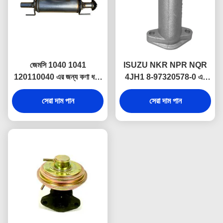
জেমসি 1040 1041
ISUZU NKR NPR NQR
120110040 এর জন্য কণা ধরার
4JH1 8-97320578-0 এর
সাথে অনুঘটক সহ সাইলেন্সার
জন্য নিষ্কাশন ব্রেক VLV থেকে
সেরা দাম পান
সাইলেন্সার পাইপ
সেরা দাম পান