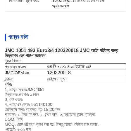
বিশেষভাবে তুলে ধরা:
120320018 এক্সস্ট টেইল পাইপ 
অ্যাসেম্বলি
পণ্যের বর্ণনা
JMC 1051 493 Euro3/4 120320018 JMC অটো পার্টসের জন্য
নিষ্কাশন রেল পাইপ সমাবেশ
দ্রুত বিবরণ:
এম সি ১০৫১ ৪৯৩ ইউরো ৩/৪
প্রযোজ্য মডেলঃ
120320018
JMC OEM নংঃ
ব্র্যান্ডঃ
ফেইমেনল মুগল
বর্ণনাঃ
1, গাড়ির মডেলঃ
JMC 1051
2প্যাকেজ পরিমাণঃ ১ পিসি
3, নেট ওজনঃ
4, এইচ/এস কোডঃ 851140100
ডেলিভারি সময়ঃ আমানত পরে 15-20 দিন
প্যাকেজঃ ১, নিরপেক্ষ বাক্স, ২, রঙিন বাক্স, ৩, গ্রাহকের ব্র্যান্ড প্যাকেজ
UOM: পিসি
MOQ: ছোট পরিমাণে গ্রহণ করা হয়, কিন্তু আমরা পরিমাণ ছাড় অফার.
ওয়ারেন্টিঃ ৬-১২ মাস