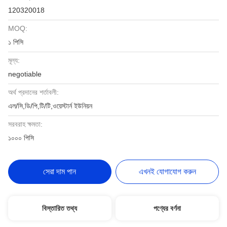
120320018
MOQ:
১ পিসি
মূল্য:
negotiable
অর্থ প্রদানের শর্তাবলী:
এল/সি,ডি/পি,টি/টি,ওয়েস্টার্ন ইউনিয়ন
সরবরাহ ক্ষমতা:
১০০০ পিসি
সেরা দাম পান
এখনই যোগাযোগ করুন
বিস্তারিত তথ্য
পণ্যের বর্ণনা