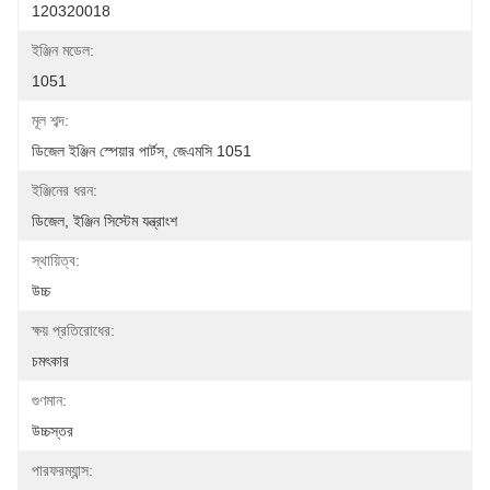
120320018
ইঞ্জিন মডেল:
1051
মূল শব্দ:
ডিজেল ইঞ্জিন স্পেয়ার পার্টস, জেএমসি 1051
ইঞ্জিনের ধরন:
ডিজেল, ইঞ্জিন সিস্টেম যন্ত্রাংশ
স্থায়িত্ব:
উচ্চ
ক্ষয় প্রতিরোধের:
চমৎকার
গুণমান:
উচ্চস্তর
পারফরম্যান্স: