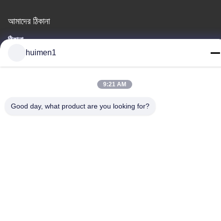
আমাদের ঠিকানা
ঠিকানা
huimen1
নং ১-৩, শুইনিপু স্ট্রিট, ইয়ংজিং গ্রাম, বাইয়ুন জেলা, গুয়াংজু শহর, গুয়াংডং প্রদেশ, চীন
টেলিফোন
9:21 AM
86-18929562701
Good day, what product are you looking for?
গোপনীয়তা নীতি
|
সাইট ম্যাপ
চীন ভালো মানের ইসুজু ইঞ্জিন যন্ত্রাংশ সরবরাহকারী। কপিরাইট © -2026 Guangdong
Huimen Industrial Co., Ltd. সমস্ত অধিকার সংরক্ষিত।