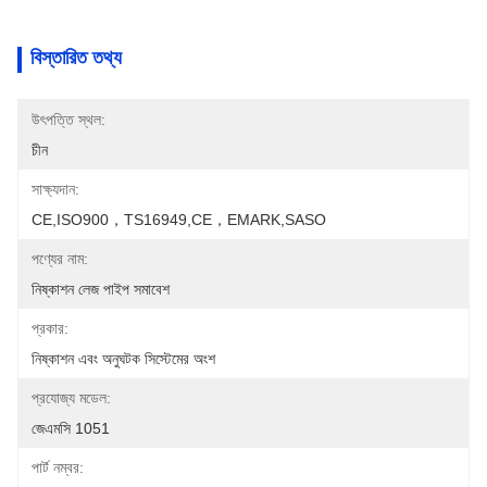
বিস্তারিত তথ্য
উৎপত্তি স্থল:
চীন
সাক্ষ্যদান:
CE,ISO900，TS16949,CE，EMARK,SASO
পণ্যের নাম:
নিষ্কাশন লেজ পাইপ সমাবেশ
প্রকার:
নিষ্কাশন এবং অনুঘটক সিস্টেমের অংশ
প্রযোজ্য মডেল:
জেএমসি 1051
পার্ট নম্বর: