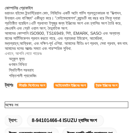
কোম্পানির প্রোফাইল
গুয়াংডং হুইমেন ইন্ডাস্ট্রিয়াল কোং, লিমিটেড একটি অটো পার্টস প্রস্তুতকারক যা "উত্পাদন,
উন্নয়ন এবং বাণিজ্য" একীভূত করে। "ফেইমেনমোগল" ব্র্যান্ডটি বহু বছর ধরে লিংফু দ্বারা
প্রতিষ্ঠিত হয়েছিল।এটি প্রধানত ইসুজুর জন্য ইঞ্জিনের অংশ এবং চ্যাসির অংশ তৈরি করে,
জেএমসি এবং গ্রেট ওয়াল অংশ, বৈদ্যুতিক অংশ.
আমাদের কোম্পানি ISO900, TS16949, সিই, EMARK, SASO এবং অন্যান্য
মানের সার্টিফিকেশন প্রদান করতে পারে, এবং গ্রাহকরা ইউরোপ, আমেরিকা,
মধ্যপ্রাচ্য,আফ্রিকা, এবং দক্ষিণ-পূর্ব এশিয়া. আমাদের নীতিঃ গুণ প্রথম, সেবা প্রথম, কম দাম.
আমাদের দলের আত্মাঃ সমতা এবং পারস্পরিক সুবিধা.
এখানে, আপনি পেতে পারেনঃ
অনুকূল মূল্য
গুণমান নিশ্চিত
স্থিতিশীল সরবরাহ
শক্তিশালী প্যাকেজিং
ট্যাগঃ
স্টিয়ারিং সিস্টেমের অংশ
অটোমোবাইল ইঞ্জিনের অংশ
ট্রাক ইঞ্জিনের অংশ
অক্ষের নখ
ট্যাগ:
8-94101466-4 ISUZU চ্যাসির অংশ