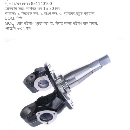
4, এইচ/এস কোডঃ 851140100
ডেলিভারি সময়ঃ আমানত পরে 15-20 দিন
প্যাকেজঃ ১, নিরপেক্ষ বাক্স, ২, রঙিন বাক্স, ৩, গ্রাহকের ব্র্যান্ড প্যাকেজ
UOM: পিসি
MOQ: ছোট পরিমাণে গ্রহণ করা হয়, কিন্তু আমরা পরিমাণ ছাড় অফার.
ওয়ারেন্টিঃ ৬-১২ মাস