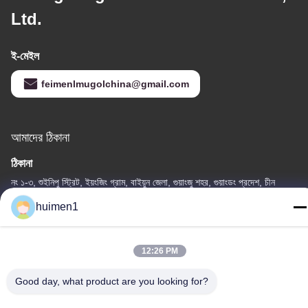
Ltd.
ই-মেইল
feimenlmugolchina@gmail.com
আমাদের ঠিকানা
ঠিকানা
নং ১-৩, শুইনিপু স্ট্রিট, ইয়ংজিং গ্রাম, বাইয়ুন জেলা, গুয়াংজু শহর, গুয়াংডং প্রদেশ, চীন
huimen1
টেলিফোন
86-18929562701
12:26 PM
Good day, what product are you looking for?