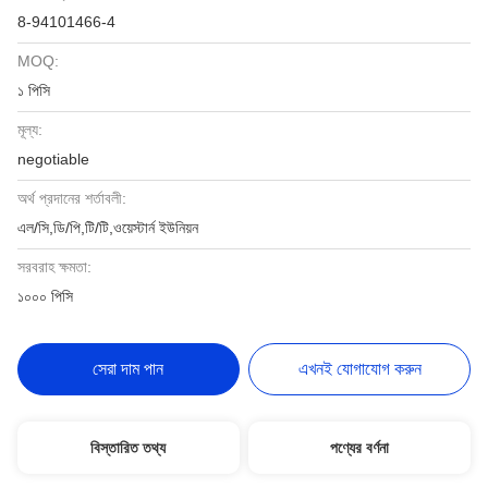
8-94101466-4
MOQ:
১ পিসি
মূল্য:
negotiable
অর্থ প্রদানের শর্তাবলী:
এল/সি,ডি/পি,টি/টি,ওয়েস্টার্ন ইউনিয়ন
সরবরাহ ক্ষমতা:
১০০০ পিসি
সেরা দাম পান
এখনই যোগাযোগ করুন
বিস্তারিত তথ্য
পণ্যের বর্ণনা