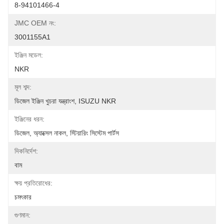
8-94101466-4
JMC OEM নং:
3001155A1
ইঞ্জিন মডেল:
NKR
মূল শব্দ:
ডিজেল ইঞ্জিন খুচরা যন্ত্রাংশ, ISUZU NKR
ইঞ্জিনের ধরন:
ডিজেল, অ্যাক্সেল নাকল, স্টিয়ারিং সিস্টেম পার্টস
দিকনির্দেশ:
বাম
ক্ষয় প্রতিরোধের:
চমৎকার
গুণমান: