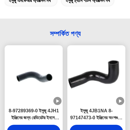
ইসুজু এনকেআর অ্যাক্সেল নখ
ইসুজু চ্যাসি পার্টস অ্যাক্সেল নখ
সম্পর্কিত পণ্য
8-97289369-0 ইসুজু 4JH1
ইসুজু 4JB1NA 8-
ইঞ্জিনের জন্য রেডিয়েটর ইনলেট
97147473-0 ইঞ্জিনের অংশগুলির
ওয়াটার হোলস
জন্য ওয়াটার রেডিয়েটর ইনলেট নল