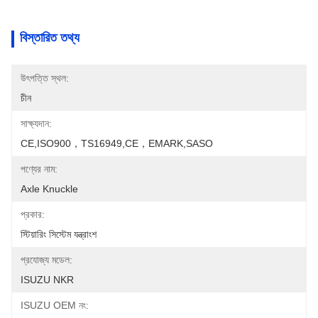
বিস্তারিত তথ্য
উৎপত্তি স্থল:
চীন
সাক্ষ্যদান:
CE,ISO900，TS16949,CE，EMARK,SASO
পণ্যের নাম:
Axle Knuckle
প্রকার:
স্টিয়ারিং সিস্টেম যন্ত্রাংশ
প্রযোজ্য মডেল:
ISUZU NKR
ISUZU OEM নং: