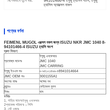
বিশেষভাবে তুলে ধরা:
94101466-4 ইসুজু চ্যাসিস পার্টস, ইসুজু 
চ্যাসিস অ্যাক্সেল নাকল
পণ্যের বর্ণনা
FEIMENL MUGOL এক্সেল নকল জন্য ISUZU NKR JMC 1040 8-
94101466-4 ISUZU চ্যাসি অংশ
দ্রুত বিবরণ:
ইসুজু এনকেআর
প্রযোজ্য মডেলঃ
JMC 1040
JMC CARRING
ইসুজু ইওএম নংঃ
৮-৯৪১০১৪৬৬-৪8941014664
JMC OEM নংঃ
3001155A1
অংশের নামঃ
অক্ষের নখ
ব্র্যান্ডঃ
ফেইমেনল মুগল
দিকঃ
বাম
বর্ণনাঃ
1, গাড়ির মডেলঃ
ইসুজু এনকেআর
2প্যাকেজ পরিমাণঃ ১ পিসি
3, নেট ওজনঃ