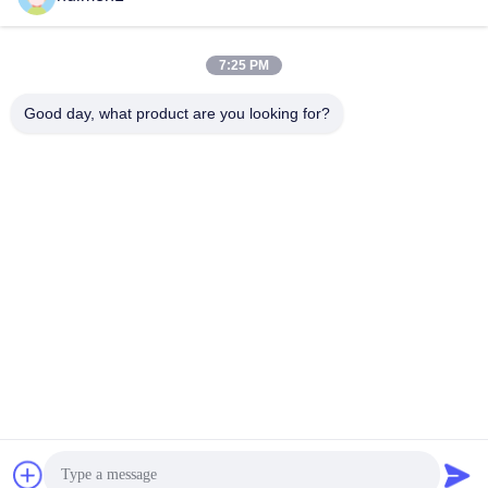
আমাদের ঠিকানা
7:25 PM
ঠিকানা
Good day, what product are you looking for?
২য় তলা, ইয়ংলি বিজনেস বিল্ডিং বি ব্লক, নং ৪৭ হুয়াংবিয়ান সাউথ রোড, বাইয়ুন জেলা, গুয়াংজু
সিটি, চীন
টেলিফোন
86-18929562701
গোপনীয়তা নীতি
|
সাইট ম্যাপ
চীন ভালো মানের ইসুজু ইঞ্জিন যন্ত্রাংশ সরবরাহকারী। কপিরাইট © -2026 Guangdong
Huimen Industrial Co., Ltd. সমস্ত অধিকার সংরক্ষিত।