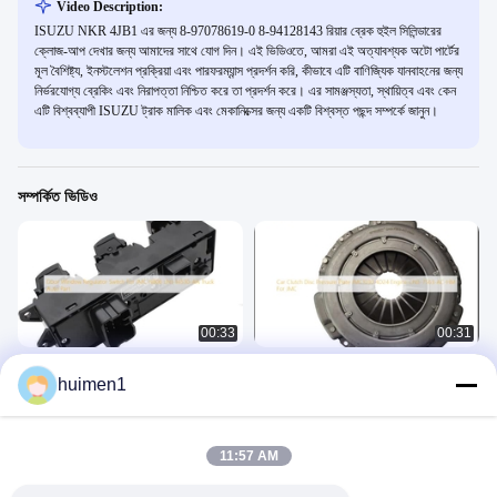
Video Description:
ISUZU NKR 4JB1 এর জন্য 8-97078619-0 8-94128143 রিয়ার ব্রেক হুইল সিলিন্ডারের
ক্লোজ-আপ দেখার জন্য আমাদের সাথে যোগ দিন। এই ভিডিওতে, আমরা এই অত্যাবশ্যক অটো পার্টের
মূল বৈশিষ্ট্য, ইনস্টলেশন প্রক্রিয়া এবং পারফরম্যান্স প্রদর্শন করি, কীভাবে এটি বাণিজ্যিক যানবাহনের জন্য
নির্ভরযোগ্য ব্রেকিং এবং নিরাপত্তা নিশ্চিত করে তা প্রদর্শন করে। এর সামঞ্জস্যতা, স্থায়িত্ব এবং কেন
এটি বিশ্বব্যাপী ISUZU ট্রাক মালিক এবং মেকানিক্সের জন্য একটি বিশ্বস্ত পছন্দ সম্পর্কে জানুন।
সম্পর্কিত ভিডিও
00:33
00:31
JMC N806 LN1-14530-AA ট্রাক অটো পার্ট
গাড়ির ক্লাচ ডিস্ক চাপ প্লেট JMC1030 4D24
huimen1
জন্য দরজা উইন্ডো নিয়ন্ত্রক সুইচ
ইঞ্জিন CN3-7563-AC-HM JMC এর জন্য
রক্ষণাবেক্ষণ অংশ
ক্ল্যাচ কন্ট্রোল সিস্টেমের অংশ
July 30, 2025
April 25, 2025
11:57 AM