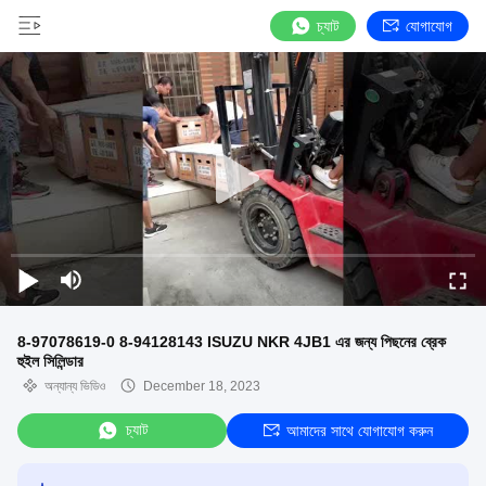
চ্যাট
যোগাযোগ
8-97078619-0 8-94128143 ISUZU NKR 4JB1 এর জন্য পিছনের ব্রেক
হুইল সিলিন্ডার
অন্যান্য ভিডিও
December 18, 2023
চ্যাট
আমাদের সাথে যোগাযোগ করুন