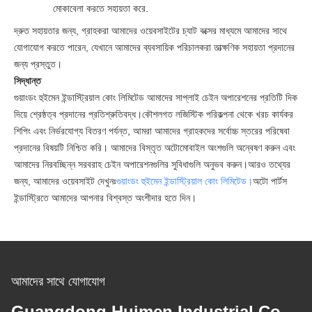
মোকাবেলা করতে সহায়তা করে.
দ্রুত সহায়তার জন্য, গ্রাহকরা আমাদের ওয়েবসাইটের চ্যাট বক্সের মাধ্যমে আমাদের সাথে
যোগাযোগ করতে পারেন, যেখানে আমাদের ব্যবসায়িক পরিচালকরা তাত্ক্ষণিক সহায়তা প্রদানের
জন্য প্রস্তুত।
সিদ্ধান্ত
গুয়াংডং হুইমেন ইন্ডাস্ট্রিয়াল কোং লিমিটেড আমাদের সাপ্লাই চেইন অপারেশনের প্রতিটি দিক
দিয়ে শ্রেষ্ঠত্ব প্রদানের প্রতিশ্রুতিবদ্ধ।কৌশলগত লজিস্টিক পরিকল্পনা থেকে খরচ কার্যকর
শিপিং এবং নির্ভরযোগ্য বিতরণ পর্যন্ত, আমরা আমাদের গ্রাহকদের সর্বোচ্চ স্তরের পরিষেবা
প্রদানের বিষয়টি নিশ্চিত করি। আমাদের বিস্তৃত অটোমোবাইল অংশগুলি অন্বেষণ করুন এবং
আমাদের নিরবচ্ছিন্ন সরবরাহ চেইন অপারেশনগুলির সুবিধাগুলি অনুভব করুন।আরও তথ্যের
জন্য, আমাদের ওয়েবসাইট দেখুনঃ
গুয়াংডং হুইমেন ইন্ডাস্ট্রিয়াল কোং লিমিটেড।
অটো পার্টস
ইন্ডাস্ট্রিতে আমাদের আপনার বিশ্বস্ত অংশীদার হতে দিন।
আমাদের সাথে যোগাযোগ
Guangdong Huimen Industrial Co.,