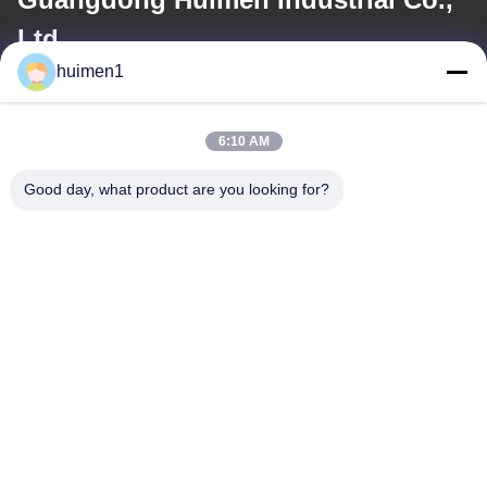
Ltd.
huimen1
ই-মেইল
feimenlmugolchina@gmail.com
6:10 AM
Good day, what product are you looking for?
আমাদের ঠিকানা
ঠিকানা
নং ১-৩, শুইনিপু স্ট্রিট, ইয়ংজিং গ্রাম, বাইয়ুন জেলা, গুয়াংজু শহর, গুয়াংডং প্রদেশ, চীন
টেলিফোন
86-18929562701