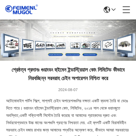
খবরের বিস্তারিত
শ্রেষ্ঠত্ব প্রদানঃ গুয়াংডং হুইমেন ইন্ডাস্ট্রিয়াল কোং লিমিটেড কীভাবে
নিরবচ্ছিন্ন সরবরাহ চেইন অপারেশন নিশ্চিত করে
2024-08-07
অটোমোবাইল পার্টস শিল্পে, সাপ্লাই চেইন অপারেশনগুলির দক্ষতা একটি ব্যবসা তৈরি বা ভেঙে
দিতে পারে। গুয়াংডং হুইমেন ইন্ডাস্ট্রিয়াল কোং, লিমিটেড, ২০১৪ সাল থেকে গুয়াংজুতে
অবস্থিত,একটি শক্তিশালী সিস্টেম তৈরি করেছে যা আমাদের গ্রাহকদের দ্রুত এবং
নির্ভরযোগ্যভাবে উচ্চ মানের অংশগুলি গ্রহণের নিশ্চয়তা দেয়. এই ব্লগটি একটি বিরামবিহীন
সরবরাহ চেইন বজায় রাখার জন্য আমাদের পদ্ধতির অন্বেষণ করে, কীভাবে আমরা সরবরাহের