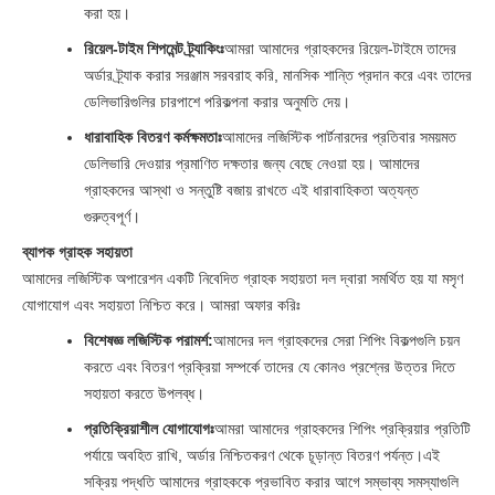
করা হয়।
রিয়েল-টাইম শিপমেন্ট ট্র্যাকিংঃ
আমরা আমাদের গ্রাহকদের রিয়েল-টাইমে তাদের
অর্ডার ট্র্যাক করার সরঞ্জাম সরবরাহ করি, মানসিক শান্তি প্রদান করে এবং তাদের
ডেলিভারিগুলির চারপাশে পরিকল্পনা করার অনুমতি দেয়।
ধারাবাহিক বিতরণ কর্মক্ষমতাঃ
আমাদের লজিস্টিক পার্টনারদের প্রতিবার সময়মত
ডেলিভারি দেওয়ার প্রমাণিত দক্ষতার জন্য বেছে নেওয়া হয়। আমাদের
গ্রাহকদের আস্থা ও সন্তুষ্টি বজায় রাখতে এই ধারাবাহিকতা অত্যন্ত
গুরুত্বপূর্ণ।
ব্যাপক গ্রাহক সহায়তা
আমাদের লজিস্টিক অপারেশন একটি নিবেদিত গ্রাহক সহায়তা দল দ্বারা সমর্থিত হয় যা মসৃণ
যোগাযোগ এবং সহায়তা নিশ্চিত করে। আমরা অফার করিঃ
বিশেষজ্ঞ লজিস্টিক পরামর্শ:
আমাদের দল গ্রাহকদের সেরা শিপিং বিকল্পগুলি চয়ন
করতে এবং বিতরণ প্রক্রিয়া সম্পর্কে তাদের যে কোনও প্রশ্নের উত্তর দিতে
সহায়তা করতে উপলব্ধ।
প্রতিক্রিয়াশীল যোগাযোগঃ
আমরা আমাদের গ্রাহকদের শিপিং প্রক্রিয়ার প্রতিটি
পর্যায়ে অবহিত রাখি, অর্ডার নিশ্চিতকরণ থেকে চূড়ান্ত বিতরণ পর্যন্ত।এই
সক্রিয় পদ্ধতি আমাদের গ্রাহককে প্রভাবিত করার আগে সম্ভাব্য সমস্যাগুলি