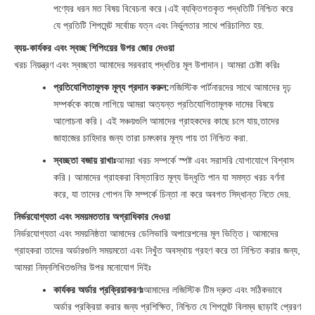
পণ্যের ধরন মত বিষয় বিবেচনা করে।এই ব্যক্তিগতকৃত পদ্ধতিটি নিশ্চিত করে
যে প্রতিটি শিপমেন্ট সর্বোচ্চ যত্ন এবং নির্ভুলতার সাথে পরিচালিত হয়.
ব্যয়-কার্যকর এবং স্বচ্ছ শিপিংয়ের উপর জোর দেওয়া
খরচ নিয়ন্ত্রণ এবং স্বচ্ছতা আমাদের সরবরাহ পদ্ধতির মূল উপাদান। আমরা চেষ্টা করিঃ
প্রতিযোগিতামূলক মূল্য প্রদান করুন:
লজিস্টিক পার্টনারদের সাথে আমাদের দৃঢ়
সম্পর্ককে কাজে লাগিয়ে আমরা অত্যন্ত প্রতিযোগিতামূলক দামের বিষয়ে
আলোচনা করি। এই সঞ্চয়গুলি আমাদের গ্রাহকদের কাছে চলে যায়,তাদের
জাহাজের চাহিদার জন্য তারা চমৎকার মূল্য পায় তা নিশ্চিত করা.
স্বচ্ছতা বজায় রাখাঃ
আমরা খরচ সম্পর্কে স্পষ্ট এবং সরাসরি যোগাযোগে বিশ্বাস
করি। আমাদের গ্রাহকরা বিস্তারিত মূল্য উদ্ধৃতি পান যা সমস্ত খরচ বর্ণনা
করে, যা তাদের গোপন ফি সম্পর্কে চিন্তা না করে অবগত সিদ্ধান্ত নিতে দেয়.
নির্ভরযোগ্যতা এবং সময়মততার অগ্রাধিকার দেওয়া
নির্ভরযোগ্যতা এবং সময়নিষ্ঠতা আমাদের ডেলিভারি অপারেশনের মূল ভিত্তি। আমাদের
গ্রাহকরা তাদের অর্ডারগুলি সময়মতো এবং নিখুঁত অবস্থায় গ্রহণ করে তা নিশ্চিত করার জন্য,
আমরা নিম্নলিখিতগুলির উপর মনোযোগ দিইঃ
কার্যকর অর্ডার প্রক্রিয়াকরণঃ
আমাদের লজিস্টিক টিম দ্রুত এবং সঠিকভাবে
অর্ডার প্রক্রিয়া করার জন্য প্রশিক্ষিত, নিশ্চিত যে শিপমেন্ট বিলম্ব ছাড়াই প্রেরণ