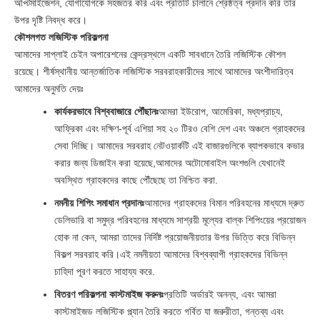
অপ্টিমাইজেশন, যোগাযোগকে সহজতর করি এবং প্রতিটি চালানে শ্রেষ্ঠত্ব প্রদান করি তার
উপর দৃষ্টি নিবদ্ধ করে।
কৌশলগত লজিস্টিক পরিকল্পনা
আমাদের সাপ্লাই চেইন অপারেশনের কেন্দ্রস্থলে একটি সাবধানে তৈরি লজিস্টিক কৌশল
রয়েছে। শীর্ষস্থানীয় আন্তর্জাতিক লজিস্টিক সরবরাহকারীদের সাথে আমাদের অংশীদারিত্ব
আমাদের অনুমতি দেয়ঃ
কার্যকরভাবে বিশ্ববাজারে পৌঁছানঃ
আমরা ইউরোপ, আমেরিকা, মধ্যপ্রাচ্য,
আফ্রিকা এবং দক্ষিণ-পূর্ব এশিয়া সহ ২০ টিরও বেশি দেশ এবং অঞ্চলে গ্রাহকদের
সেবা দিচ্ছি। আমাদের সরবরাহ নেটওয়ার্কটি এই বাজারগুলিকে ব্যাপকভাবে কভার
করার জন্য ডিজাইন করা হয়েছে,আমাদের অটোমোবাইল অংশগুলি যেখানেই
অবস্থিত গ্রাহকদের কাছে পৌঁছেছে তা নিশ্চিত করা.
নমনীয় শিপিং সমাধান প্রদানঃ
আমাদের গ্রাহকদের বিমান পরিবহনের মাধ্যমে দ্রুত
ডেলিভারি বা সমুদ্র পরিবহনের মাধ্যমে সাশ্রয়ী মূল্যের বাল্ক শিপিংয়ের প্রয়োজন
হোক না কেন, আমরা তাদের নির্দিষ্ট প্রয়োজনীয়তার উপর ভিত্তি করে বিভিন্ন
বিকল্প সরবরাহ করি।এই নমনীয়তা আমাদের বিশ্বব্যাপী গ্রাহকদের বিভিন্ন
চাহিদা পূরণ করতে সাহায্য করে.
বিতরণ পরিকল্পনা কাস্টমাইজ করুনঃ
প্রতিটি অর্ডারই অনন্য, এবং আমরা
কাস্টমাইজড লজিস্টিক প্ল্যান তৈরি করতে গর্বিত যা জরুরীতা, গন্তব্য এবং