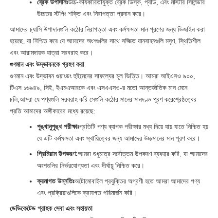
ব্রেক উপাদানঃ
উচ্চ-কার্যকারিতাযুক্ত ব্রেক ডিস্ক, প্যাড, এবং মাস্টার সিলিন্ডার
উচ্চতর স্টপিং শক্তি এবং নিরাপত্তা প্রদান করে।
আমাদের চ্যাসি উপাদানগুলি কঠোর নিরাপত্তা এবং কর্মক্ষমতা মান পূরণের জন্য ডিজাইন করা
হয়েছে, যা নিশ্চিত করে যে আমাদের অংশগুলির সাথে সজ্জিত যানবাহনগুলি মসৃণ, স্থিতিশীল
এবং আরামদায়ক যাত্রা সরবরাহ করে।
গুণমান এবং উদ্ভাবনকে গ্রহণ করা
গুণমান এবং উদ্ভাবন গুয়াংডং হুইমেনের সাফল্যের মূল ভিত্তি। আমরা আইএসও ৯০০,
টিএস ১৬৯৪৯, সিই, ইএমএআরকে এবং এসএএসও-র মতো আন্তর্জাতিক মান মেনে
চলি,আমরা যে পণ্যগুলি সরবরাহ করি সেগুলি কঠোর মানের মানদণ্ড পূরণ করেশ্রেষ্ঠত্বের
প্রতি আমাদের অঙ্গীকারের মধ্যে রয়েছে:
পুঙ্খানুপুঙ্খ পরীক্ষাঃ
প্রতিটি পণ্য ব্যাপক পরীক্ষার মধ্য দিয়ে যায় যাতে নিশ্চিত হয়
যে এটি কর্মক্ষমতা এবং স্থায়িত্বের জন্য আমাদের উচ্চমানের মান পূরণ করে।
প্রিমিয়াম উপকরণ:
আমরা শুধুমাত্র সর্বোত্তম উপকরণ ব্যবহার করি, যা আমাদের
অংশগুলির নির্ভরযোগ্যতা এবং দীর্ঘায়ু নিশ্চিত করে।
ক্রমাগত উন্নতিঃ
অটোমোবাইল প্রযুক্তির অগ্রণী হতে আমরা আমাদের পণ্য
এবং প্রক্রিয়াগুলিকে ক্রমাগত পরিমার্জন করি।
ডেডিকেটেড গ্রাহক সেবা এবং সহায়তা