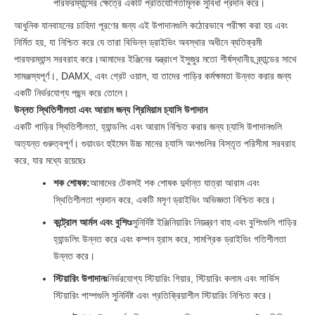
পারফরম্যান্সের ক্ষেত্রে একটি প্রতিযোগিতামূলক সুবিধা প্রদান করে।
আধুনিক যানবাহনের চাহিদা পূরণের জন্য এই উপাদানগুলি কঠোরভাবে পরীক্ষা করা হয় এবং
নির্মিত হয়, যা নিশ্চিত করে যে তারা বিভিন্ন ড্রাইভিং অবস্থার অধীনে ব্যতিক্রমী
পারফরম্যান্স সরবরাহ করে।আমাদের ইঞ্জিনের যন্ত্রাংশ ইসুজুর মতো শীর্ষস্থানীয় ব্র্যান্ডের সাথে
সামঞ্জস্যপূর্ণ।, DAMX, এবং গ্রেট ওয়াল, যা তাদের গাড়ির কর্মক্ষমতা উন্নত করার জন্য
একটি নির্ভরযোগ্য পছন্দ করে তোলে।
উন্নত স্থিতিশীলতা এবং আরাম জন্য প্রিমিয়াম চ্যাসি উপাদান
একটি গাড়ির স্থিতিশীলতা, হ্যান্ডলিং এবং আরাম নিশ্চিত করার জন্য চ্যাসি উপাদানগুলি
অত্যন্ত গুরুত্বপূর্ণ। গুয়াংডং হুইমেন উচ্চ মানের চ্যাসি অংশগুলির বিস্তৃত পরিসীমা সরবরাহ
করে, যার মধ্যে রয়েছেঃ
শক শোষক:
আমাদের টেকসই শক শোষক দুর্দান্ত যাত্রা আরাম এবং
স্থিতিশীলতা প্রদান করে, একটি মসৃণ ড্রাইভিং অভিজ্ঞতা নিশ্চিত করে।
কন্ট্রোল আর্মস এবং বুশিংঃ
সুনির্দিষ্ট ইঞ্জিনিয়ারিং নিয়ন্ত্রণ বাহু এবং বুশিংগুলি গাড়ির
হ্যান্ডলিং উন্নত করে এবং কম্পন হ্রাস করে, সামগ্রিক ড্রাইভিং গতিশীলতা
উন্নত করে।
স্টিয়ারিং উপাদানঃ
নির্ভরযোগ্য স্টিয়ারিং গিয়ার, স্টিয়ারিং কলাম এবং সার্ভিস
স্টিয়ারিং পাম্পগুলি সুনির্দিষ্ট এবং প্রতিক্রিয়াশীল স্টিয়ারিং নিশ্চিত করে।