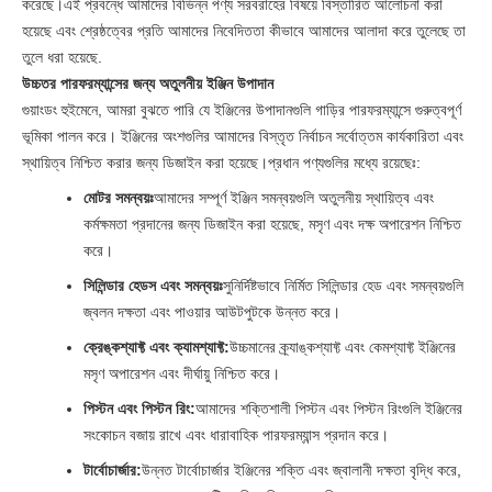
করেছে।এই প্রবন্ধে আমাদের বিভিন্ন পণ্য সরবরাহের বিষয়ে বিস্তারিত আলোচনা করা
হয়েছে এবং শ্রেষ্ঠত্বের প্রতি আমাদের নিবেদিততা কীভাবে আমাদের আলাদা করে তুলেছে তা
তুলে ধরা হয়েছে.
উচ্চতর পারফরম্যান্সের জন্য অতুলনীয় ইঞ্জিন উপাদান
গুয়াংডং হুইমেনে, আমরা বুঝতে পারি যে ইঞ্জিনের উপাদানগুলি গাড়ির পারফরম্যান্সে গুরুত্বপূর্ণ
ভূমিকা পালন করে। ইঞ্জিনের অংশগুলির আমাদের বিস্তৃত নির্বাচন সর্বোত্তম কার্যকারিতা এবং
স্থায়িত্ব নিশ্চিত করার জন্য ডিজাইন করা হয়েছে।প্রধান পণ্যগুলির মধ্যে রয়েছেঃ:
মোটর সমন্বয়ঃ
আমাদের সম্পূর্ণ ইঞ্জিন সমন্বয়গুলি অতুলনীয় স্থায়িত্ব এবং
কর্মক্ষমতা প্রদানের জন্য ডিজাইন করা হয়েছে, মসৃণ এবং দক্ষ অপারেশন নিশ্চিত
করে।
সিলিন্ডার হেডস এবং সমন্বয়ঃ
সুনির্দিষ্টভাবে নির্মিত সিলিন্ডার হেড এবং সমন্বয়গুলি
জ্বলন দক্ষতা এবং পাওয়ার আউটপুটকে উন্নত করে।
ক্রেঙ্কশ্যাফ্ট এবং ক্যামশ্যাফ্ট:
উচ্চমানের ক্র্যাঙ্কশ্যাফ্ট এবং কেমশ্যাফ্ট ইঞ্জিনের
মসৃণ অপারেশন এবং দীর্ঘায়ু নিশ্চিত করে।
পিস্টন এবং পিস্টন রিং:
আমাদের শক্তিশালী পিস্টন এবং পিস্টন রিংগুলি ইঞ্জিনের
সংকোচন বজায় রাখে এবং ধারাবাহিক পারফরম্যান্স প্রদান করে।
টার্বোচার্জার:
উন্নত টার্বোচার্জার ইঞ্জিনের শক্তি এবং জ্বালানী দক্ষতা বৃদ্ধি করে,