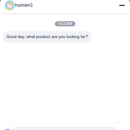
huimen1
ই-মেইল
feimenlmugolchina@gmail.com
5:13 AM
Good day, what product are you looking for?
আমাদের ঠিকানা
ঠিকানা
নং ১-৩, শুইনিপু স্ট্রিট, ইয়ংজিং গ্রাম, বাইয়ুন জেলা, গুয়াংজু শহর, গুয়াংডং প্রদেশ, চীন
টেলিফোন
86-18929562701
গোপনীয়তা নীতি
|
সাইট ম্যাপ
চীন ভালো মানের ইসুজু ইঞ্জিন যন্ত্রাংশ সরবরাহকারী। কপিরাইট © -2026 Guangdong