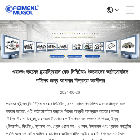
খবরের বিস্তারিত
গুয়াংডং হুইমেন ইন্ডাস্ট্রিয়াল কোং লিমিটেডঃ উচ্চমানের অটোমোবাইল
পার্টসের জন্য আপনার বিশ্বস্ত অংশীদার
2024-06-26
গুয়াংডং হুইমেন ইন্ডাস্ট্রিয়াল কোং লিমিটেড, ২০১৪ সালে প্রতিষ্ঠিত এবং গুয়াংজুতে সদর
দফতর রয়েছে, এটি অটোমোবাইল যন্ত্রাংশ শিল্পের অগ্রণী অবস্থানে রয়েছে।আমরা
শীর্ষস্থানীয় গাড়ির ব্র্যান্ডের জন্য উচ্চমানের পার্টস প্রদানের ক্ষেত্রে বিশেষজ্ঞ, ইসুজু
(জিয়াংলিং, কিংলিং), ড্যামক্স এবং গ্রেট ওয়াল সহ। গুণমান, উদ্ভাবন এবং গ্রাহক সন্তুষ্টির
প্রতি আমাদের অটল অঙ্গীকার আমাদের অটোমোবাইল সেক্টরে একটি বিশ্বস্ত নাম তৈরি