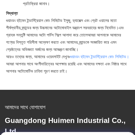
প্রতিক্রিয়া জানাব।
সিদ্ধান্ত
গুয়াংডং হুইমেন ইন্ডাস্ট্রিয়াল কোং লিমিটেড ইসুজু, ড্যামেক্স এবং গ্রেট ওয়ালের মতো
শীর্ষস্থানীয় ব্র্যান্ডের জন্য উচ্চমানের অটোমোবাইল যন্ত্রাংশ সরবরাহের জন্য নিবেদিত।এবং
গ্রাহক সন্তুষ্টি আমাদের অটো পার্টস শিল্পে আলাদা করে তোলেআমরা আপনাকে আমাদের
পণ্যের বিস্তৃত পরিসীমা অন্বেষণ করতে এবং আমাদের ব্র্যান্ডকে সংজ্ঞায়িত করে এমন
শ্রেষ্ঠত্বের অভিজ্ঞতা অর্জনের জন্য আমন্ত্রণ জানাচ্ছি।
আরও তথ্যের জন্য, আমাদের ওয়েবসাইট দেখুনঃ
গুয়াংডং হুইমেন ইন্ডাস্ট্রিয়াল কোং লিমিটেড।
আমরা আপনার সাথে অংশীদারিত্বের অপেক্ষায় রয়েছি এবং আমাদের দক্ষতা এবং নিষ্ঠার সাথে
আপনার অটোমোটিভ চাহিদা পূরণ করতে চাই।
আমাদের সাথে যোগাযোগ
Guangdong Huimen Industrial Co.,
Ltd.