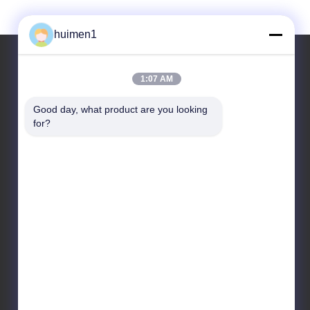
huimen1
1:07 AM
আমাদের ঠিকানা
Good day, what product are you looking 
ঠিকানা
for?
নং ১-৩, শুইনিপু স্ট্রিট, ইয়ংজিং গ্রাম, বাইয়ুন জেলা, গুয়াংজু শহর, গুয়াংডং
প্রদেশ, চীন
টেলিফোন
86-18929562701