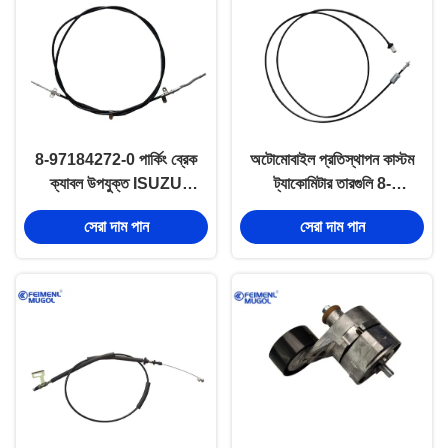
8-97184272-0 পার্কিং ব্রেক
অটোমোবাইল প্রতিস্থাপন কাস্টম
ক্যাবল উপযুক্ত ISUZU
ট্যাকোমিটার তারগুলি 8-
600P 100P ড্রাইভ সিরিজ
94176220-0 ISUZU
সেরা দাম পান
সেরা দাম পান
অংশ
NHR NKR