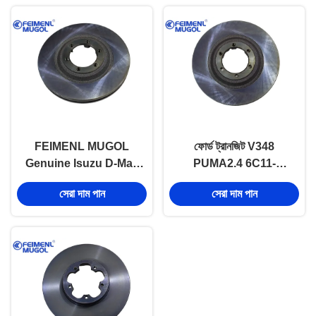
FEIMENL MUGOL
ফোর্ড ট্রানজিট V348
Genuine Isuzu D-Max
PUMA2.4 6C11-
ফ্রন্ট ব্রেক ডিস্ক
2A315-AB এর জন্য রিয়ার
সেরা দাম পান
সেরা দাম পান
C8981246633 RZ4E
ব্রেক ডিস্ক সেট