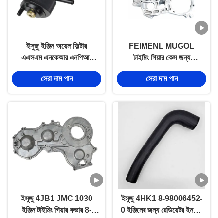
ইসুজু ইঞ্জিন অয়েল ফিল্টার
FEIMENL MUGOL
এএসএম এনকেআর এনপিআর
টাইমিং গিয়ার কেস জন্য
এলএফ 4 জেএইচ 1 8-
ISUZU 4JB1 JMC
সেরা দাম পান
সেরা দাম পান
97239978-1 এর জন্য
1030 8-94155361-0
ISUZU ট্রাক যন্ত্রাংশ
ইসুজু 4JB1 JMC 1030
ইসুজু 4HK1 8-98006452-
ইঞ্জিন টাইমিং গিয়ার কভার 8-
0 ইঞ্জিনের জন্য রেডিয়েটর ইনলেট