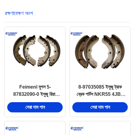
রক্ষণাবেক্ষণ অংশ
Feimenl মুগল 5-
8-97035085 ইসুজু ট্রাক
87832090-0 ইসুজু রিয়ার
ব্রেক পার্টস NKR55 4JB1
ব্রেক জুতা জন্য ISUZU
100P 600P ফ্রন্ট ব্রেক জুতা
সেরা দাম পান
সেরা দাম পান
TFR 4JA1 যন্ত্রাংশ
8970350851
5878320900