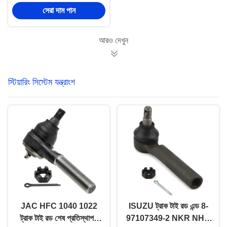
যন্ত্রাংশ 1005011TAR
সেরা দাম পান
ডিজেল ইঞ্জিনের রিপেয়ার Nkr
ট্রাকের যন্ত্রাংশ
আরও দেখুন
স্টিয়ারিং সিস্টেম যন্ত্রাংশ
JAC HFC 1040 1022
ISUZU ট্রাক টাই রড এন্ড 8-
ট্রাক টাই রড শেষ প্রতিস্থাপন
97107349-2 NKR NHR