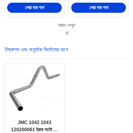
3003510D306
NPR NQR বাম দিক
সেরা দাম পান
সেরা দাম পান
আরও দেখুন
নিষ্কাশন এবং অনুঘটক সিস্টেমের অংশ
JMC 1042 1043
120200061 ট্রাক অটো পার্ট