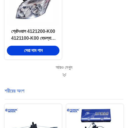
গ্রেটওয়াল 4121200-K00
4121100-K00 হেডল্যাম্প
এএসএসআই আরএইচ এলএইচ
সেরা দাম পান
জিডব্লিউএম হভার হাভালের জন্য
আরও দেখুন
শরীরের অংশ