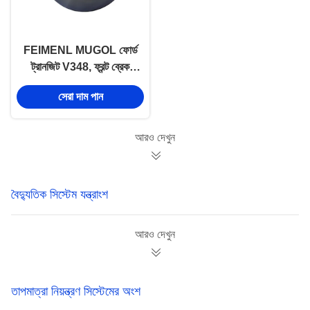
FEIMENL MUGOL ফোর্ড
ট্রানজিট V348, ফ্রন্ট ব্রেক
ডিস্ক2.4 ব্রেক সিস্টেম পার্টস
সেরা দাম পান
6C11-1125AB
PUMA2।4
আরও দেখুন
বৈদ্যুতিক সিস্টেম যন্ত্রাংশ
আরও দেখুন
তাপমাত্রা নিয়ন্ত্রণ সিস্টেমের অংশ