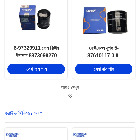
8-97329911 তেল ফিল্টার
ফেইমেনল মুগল 5-
উপাদান 8973099270
87610117-0 8-
যন্ত্রাংশ ইসুজু ডি ম্যাক্স 4JA1
97148270-1 তেল ফিল্টার
সেরা দাম পান
সেরা দাম পান
600P 4kh1 ইঞ্জিন
8971482701 ISUZU
NKR NPR 4JB1
আরও দেখুন
ড্রাইভ সিরিজের অংশ