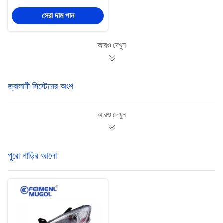
জন্য নিষ্কাশন Tail পাইপ
সেরা দাম পান
সমাবেশ
আরও দেখুন
জ্বালানী সিস্টেমের অংশ
আরও দেখুন
পুরো গাড়ির আলো