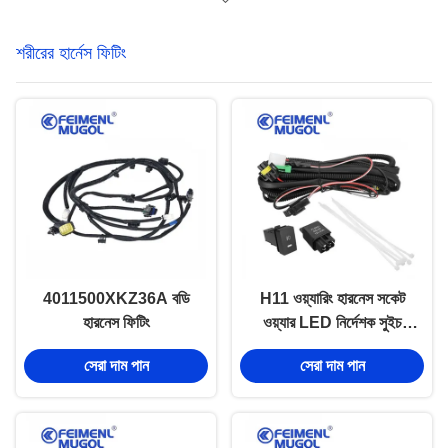
শরীরের হার্নেস ফিটিং
4011500XKZ36A বডি
H11 ওয়্যারিং হারনেস সকেট
হারনেস ফিটিং
ওয়্যার LED নির্দেশক সুইচ
কুয়াশা হালকা তারের হারনেস 1x
সেরা দাম পান
সেরা দাম পান
গ্রেট ওয়াল হোভার এম 4