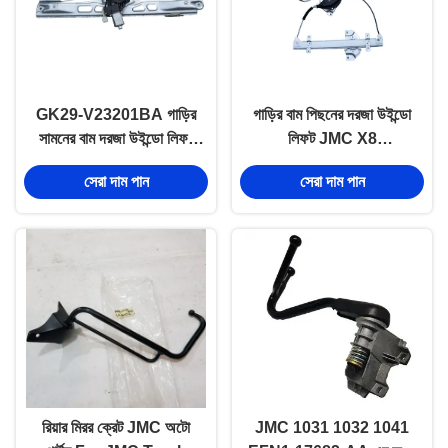
GK29-V23201BA গাড়ির
গাড়ির বাম পিছনের দরজা উইন্ডো
সামনের বাম দরজা উইন্ডো লিফট
লিফট JMC X8
JMC X8 অটো বডি মেরামত
6204500LC পরবিক্রয় অটো
সেরা দাম পান
সেরা দাম পান
যন্ত্রাংশ
বডি অংশ
রিয়ার মিরর ক্রেট JMC অটো
JMC 1031 1032 1041