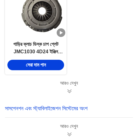
গাড়ির ক্লাচ ডিস্ক চাপ প্লেট
JMC1030 4D24 ইঞ্জিন
CN3-7563-AC JMC এর
সেরা দাম পান
জন্য
আরও দেখুন
সাসপেনশন এবং স্ট্যাবিলাইজেশন সিস্টেমের অংশ
আরও দেখুন