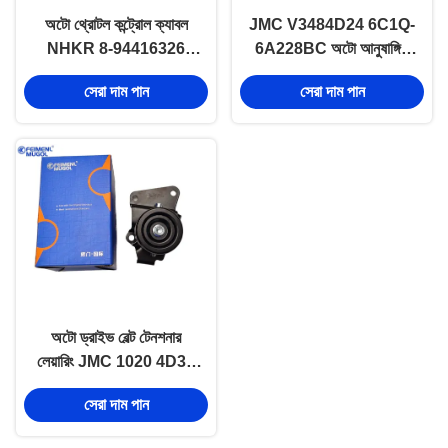
অটো থ্রোটল কন্ট্রোল ক্যাবল
JMC V3484D24 6C1Q-
NHKR 8-94416326
6A228BC অটো আনুষাঙ্গিক
ড্রাইভ সিরিজ অংশ
লেয়ারিং বেল্ট টেনশনার ড্রাইভ
সেরা দাম পান
সেরা দাম পান
সিরিজের অংশ
অটো ড্রাইভ বেল্ট টেনশনার
লেয়ারিং JMC 1020 4D30
EP1-19636-AC ড্রাইভ
সেরা দাম পান
সিরিজের অংশ