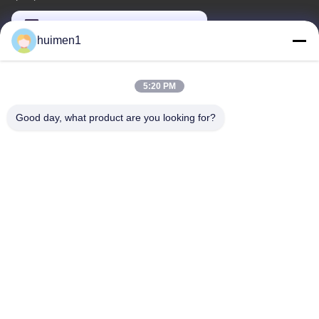
feimenlmugolchina@gmail.com
huimen1
আমাদের ঠিকানা
5:20 PM
ঠিকানা
Good day, what product are you looking for?
২য় তলা, ইয়ংলি বিজনেস বিল্ডিং বি ব্লক, নং ৪৭ হুয়াংবিয়ান সাউথ রোড, বাইয়ুন জেলা, গুয়াংজু
সিটি, চীন
টেলিফোন
86-18929562701
গোপনীয়তা নীতি
|
সাইট ম্যাপ
চীন ভালো মানের ইঞ্জিন সিস্টেমের অংশ সরবরাহকারী। কপিরাইট © -2025 Guangdong
Huimen Industrial Co., Ltd. সমস্ত অধিকার সংরক্ষিত।