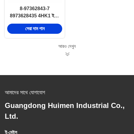
8-97362843-7
8973628435 4HK1 ইসুজু
ইঞ্জিন ওয়্যারিং হার্নেস ক্যাবল 8-
সেরা দাম পান
97362843-7
8973628437
আরও দেখুন
আমাদের সাথে যোগাযোগ
Guangdong Huimen Industrial Co.,
Ltd.
ই-মেইল