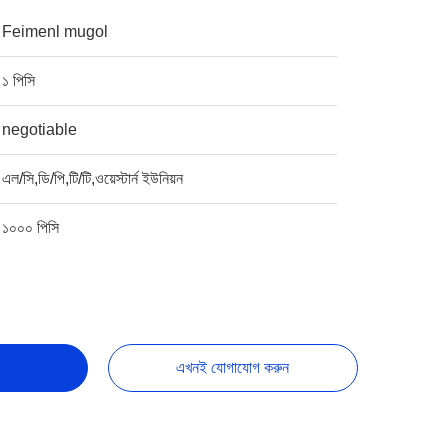
Feimenl mugol
১ পিসি
negotiable
এল/সি,ডি/পি,টি/টি,ওয়েস্টার্ন ইউনিয়ন
১০০০ পিসি
এখনই যোগাযোগ করুন