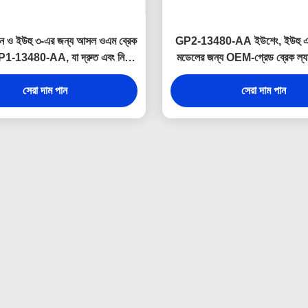
়ান ও ইউহু ৩-এর জন্য আসল ওএম ব্রেক
GP2-13480-AA ইউশেং, ইউহু এবং
P1-13480-AA, যা দ্রুত এবং নির্ভুল
মডেলের জন্য OEM-গ্রেড ব্রেক ল্যাম
 সক্রিয়করণের জন্য তৈরি করা হয়েছে।
মসৃণ কার্যকারিতা এবং পরিধানের বিরুদ্
সেরা দাম পান
প্রতিরোধের জন্য উচ্চ-মানের অভ্যন্
সেরা দাম পান
দিয়ে তৈরি।