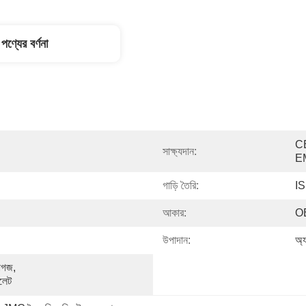
পণ্যের বর্ণনা
C
সাক্ষ্যদান:
E
গাড়ি তৈরি:
IS
আকার:
OE
উপাদান:
অ্য
াগজ, 
ালেট