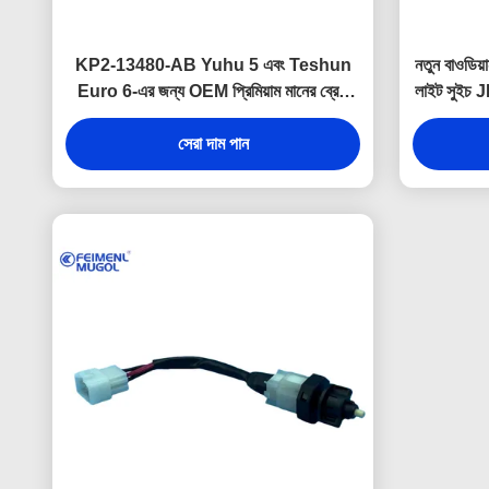
KP2-13480-AB Yuhu 5 এবং Teshun
নতুন বাওডিয
Euro 6-এর জন্য OEM প্রিমিয়াম মানের ব্রেক
লাইট সুইচ J
লাইট সুইচ প্রতিস্থাপন, যা নিখুঁতভাবে ফিট করার
ব্রেক লাইট
গ্যারান্টি দিতে কারখানার স্পেসিফিকেশন অনুযায়ী তৈরি
সেরা দাম পান
করা হয়েছে।