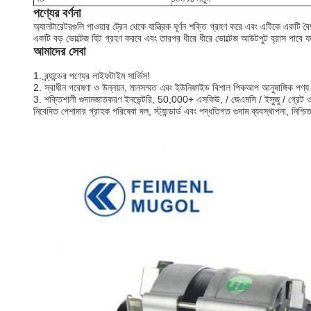
পণ্যের বর্ণনা
অ্যালটারেটরগুলি পাওয়ার ট্রেন থেকে যান্ত্রিক ঘূর্ণন শক্তি গ্রহণ করে এবং এটিকে একটি ব
একটি বড় ভোল্টেজ হিট গ্রহণ করবে এবং তারপর ধীরে ধীরে ভোল্টেজ আউটপুট হ্রাস পাবে যত
আমাদের সেবা
1. ব্র্যান্ডের পণ্যের লাইফটাইম সার্ভিস!
2. স্বাধীন গবেষণা ও উন্নয়ন, মানসম্মত এবং ইউনিফাইড বিশাল পিকআপ আনুষাঙ্গিক পণ্
3. শক্তিশালী গুদামজাতকরণ ইনভেন্টরি, 50,000+ এসকিউ, / জেএমসি / ইসুজু / গ্রেট ওয়াল 
নিবেদিত পেশাদার গ্রাহক পরিষেবা দল, স্ট্যান্ডার্ড এবং পদ্ধতিগত গুদাম ব্যবস্থাপনা, নিশ