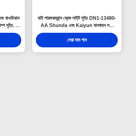
 বাওডিয়ান
হাই পারফরম্যান্স ব্রেক লাইট সুইচ DN1-13480-
্প সুইচ, যা
AA Shunda এবং Kaiyun যানবাহন সঙ্গে
ধে শক্তিশালী
সামঞ্জস্যপূর্ণ, নির্ভরযোগ্য ব্রেক সংকেত সক্রিয়করণ
তরীণ উপাদান
সেরা দাম পান