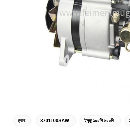
ট্যাগ:
3701100SAW
ইসুজু ১০০পি ৬০০পি