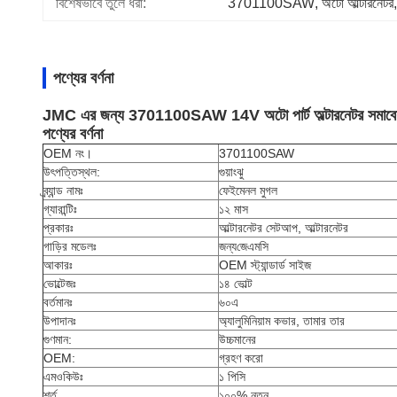
বিশেষভাবে তুলে ধরা:
3701100SAW
, 
অটো আল্টারনেটর
,
পণ্যের বর্ণনা
JMC এর জন্য 3701100SAW 14V অটো পার্ট অল্টারনেটর সমাব
পণ্যের বর্ণনা
OEM নং।
3701100SAW
উৎপত্তিস্থল:
গুয়াংঝু
ব্র্যান্ড নামঃ
ফেইমেনল মুগল
গ্যারান্টিঃ
১২ মাস
প্রকারঃ
আল্টারনেটর সেটআপ, আল্টারনেটর
গাড়ির মডেলঃ
জন্য
জেএমসি
আকারঃ
OEM স্ট্যান্ডার্ড সাইজ
ভোল্টেজঃ
১৪ ভোল্ট
বর্তমানঃ
৬০এ
উপাদানঃ
অ্যালুমিনিয়াম কভার, তামার তার
গুণমান:
উচ্চমানের
OEM:
গ্রহণ করো
এমওকিউঃ
১ পিসি
শর্ত
১০০% নতুন