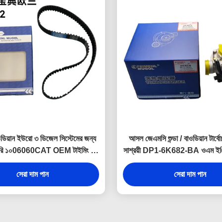
ডিয়ান ইউরো ৩ ডিজেল সিস্টেমের জন্য
আসল জেএমসি শুন্ডা / বাওডিয়ান টার্বোচ
 তৈরি ১০06060CAT OEM টাইমিং বেল্ট
সাশ্রয়ী DP1-6K682-BA ওএম ইঞ্জি
 যা মসৃণ, শান্ত এবং নির্ভরযোগ্য
দীর্ঘমেয়াদী নির্ভরযোগ্যতা প্রদানের জন
পারফরম্যান্স সরবরাহ করে।
সেরা দাম পান
সেরা দাম পান
হয়েছে