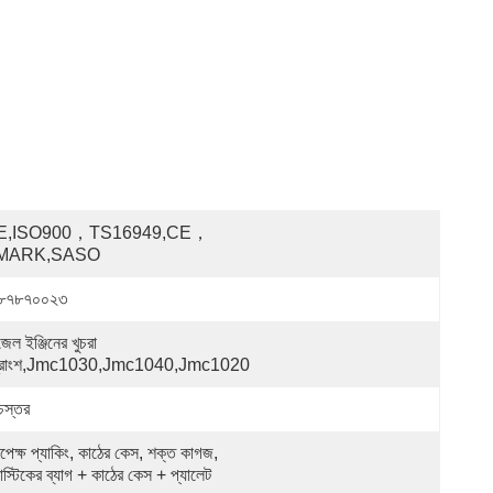
E,ISO900，TS16949,CE，
MARK,SASO
৮৭৮৭০০২৩
েল ইঞ্জিনের খুচরা 
্ত্রাংশ,jmc1030,jmc1040,jmc1020
্চস্তর
রপেক্ষ প্যাকিং, কাঠের কেস, শক্ত কাগজ, 
াস্টিকের ব্যাগ + কাঠের কেস + প্যালেট