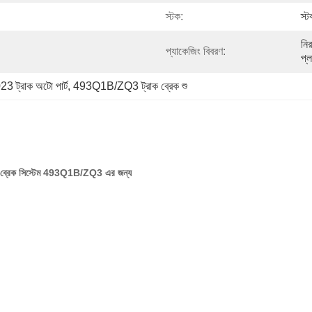
স্টক:
স্ট
নি
প্যাকেজিং বিবরণ:
প্ল
0023 ট্রাক অটো পার্ট, 493Q1B/ZQ3 ট্রাক ব্রেক শু
স ব্রেক সিস্টেম 493Q1B/ZQ3 এর জন্য