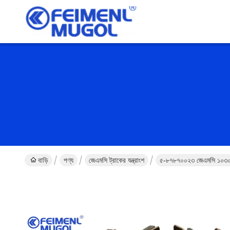
বাড়ি
পণ্য
জেএমসি ট্রাকের যন্ত্রাংশ
৫-৮৭৮৭০০২৩ জেএমসি ১০৩০ অট