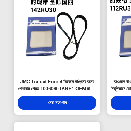
JMC Transit Euro 4 ডিজেল ইঞ্জিনের জন্য
জেএমসি বাও
পেশাদার-গ্রেড 1006060TARE1 OEM টাইমিং
নির্ভুলভাবে
বেল্ট 142T, স্থিতিশীল টাইমিং নিয়ন্ত্রণ এবং সর্বোত্তম
১১২RU৩২,
ইঞ্জিন দক্ষতা নিশ্চিত করে।
সেরা দাম পান