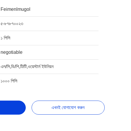
Feimenlmugol
৫-৮৭৮৭০০২৩
১ পিসি
negotiable
এল/সি,ডি/পি,টি/টি,ওয়েস্টার্ন ইউনিয়ন
১০০০ পিসি
এখনই যোগাযোগ করুন