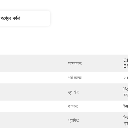
পণ্যের বর্ণনা
C
সাক্ষ্যদান:
E
পার্ট নম্বর:
৫-
ডিজ
মূল শব্দ:
যন
গুণমান:
উচ
নি
প্যাকিং:
প্ল