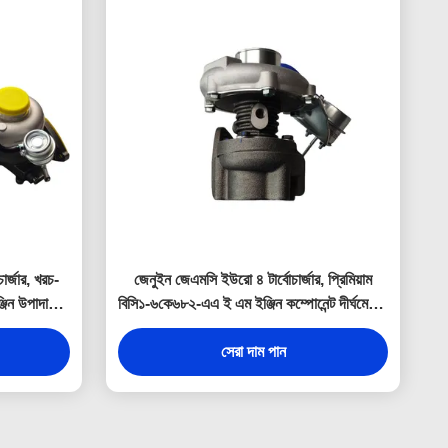
ার্জার, খরচ-
জেনুইন জেএমসি ইউরো ৪ টার্বোচার্জার, প্রিমিয়াম
ন উপাদান যা
বিসি১-৬কে৬৮২-এএ ই এম ইঞ্জিন কম্পোনেন্ট দীর্ঘমেয়াদী
্য ডিজাইন করা
নির্ভরযোগ্যতা প্রদানের জন্য ডিজাইন করা
সেরা দাম পান