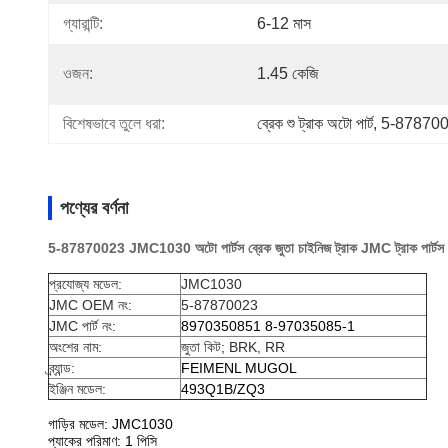
গ্যারান্টি:
6-12 মাস
ওজন:
1.45 কেজি
বিশেষভাবে তুলে ধরা:
ব্রেক শু ট্রাক অটো পার্ট, 5-8787
পণ্যের বর্ণনা
5-87870023 JMC1030 অটো পার্টস ব্রেক জুতা চাইনিজ ট্রাক JMC ট্রাক পার্ট
প্রযোজ্য মডেল:
JMC1030
JMC OEM নং:
5-87870023
JMC পার্ট নং:
8970350851 8-97035085-1
অংশের নাম:
জুতা কিট; BRK, RR
ব্র্যান্ড:
FEIMENL MUGOL
ইঞ্জিন মডেল:
493Q1B/ZQ3
গাড়ির মডেল: JMC1030
প্যাকের পরিমাণ: 1 পিসি