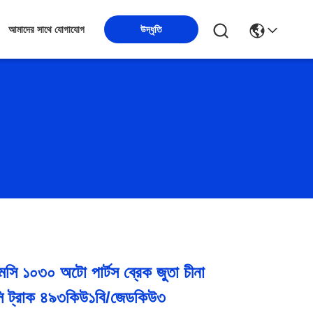
উদ্ধৃতি
আমাদের সাথে যোগাযোগ
 ১০৩০ অটো পার্টস ব্রেক জুতা চীনা
সি ট্রাক ৪৯৩কিউ১বি/জেডকিউ৩