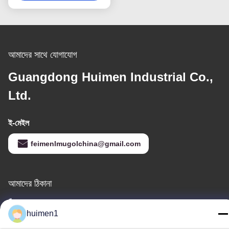
আমাদের সাথে যোগাযোগ
Guangdong Huimen Industrial Co.,
Ltd.
ই-মেইল
feimenlmugolchina@gmail.com
আমাদের ঠিকানা
ঠিকানা
huimen1
নং ১-৩, শুইনিপু স্ট্রিট, ইয়ংজিং গ্রাম, বাইয়ুন জেলা, গুয়াংজু শহর, গুয়াংডং প্রদেশ, চীন