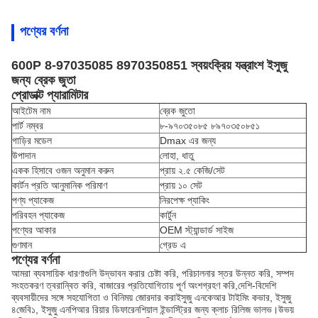
পণ্যের বর্ণনা
600P 8-97035085 8970350851 স্বয়ংক্রিয় যন্ত্রাংশ ইসুজু
জন্য ব্রেক জুতা
প্রোডাক্ট প্যারামিটার
আইটেম নাম
ব্রেক জুতো
পার্ট নম্বর
৮-৯৭০৩৫০৮৫ ৮৯৭০৩৫০৮৫১
গাড়ির মডেল
Dmax এর জন্য
উপাদান
লোহা, ধাতু
একক হিসাবে ওজন অনুমান করুন
প্রায় ২.৫ কেজি/সেট
কার্টন প্রতি আনুমানিক পরিমাণ
প্রায় ১০ সেট
পণ্য প্যাকেজ
নিরপেক্ষ প্যাকিং
পরিবহন প্যাকেজ
কার্টুন
পণ্যের আকার
OEM স্ট্যান্ডার্ড সাইজ
গুণমান
গ্রেড এ
পণ্যের বর্ণনা
আমরা ব্যবসায়িক ধারণাগুলি উদ্ভাবন করার চেষ্টা করি, পরিচালনার স্তর উন্নত করি, সম্পদ
সংহতকরণ ত্বরান্বিত করি, বাজারের প্রতিযোগিতায় পূর্ণ অংশগ্রহণ করি,দেশি-বিদেশি
ব্যবসায়ীদের সঙ্গে সহযোগিতা ও বিনিময় জোরদার করাইসুজু এনকেআর টাইমিং কভার, ইসুজু
৪জেবি১, ইসুজু এনপিআর রিয়ার ডিফারেনশিয়াল ইন্ডাস্ট্রির জন্য ক্লাচ রিলিজ ভালভ।উভয়