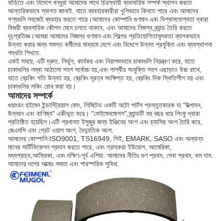
বাড়িতে এবং বিদেশে বন্ধুরা আমাদের সাথে চিরস্থায়ী ব্যবসায়িক সম্পর্ক স্থাপন করতে
আন্তরিকভাবে স্বাগত জানাই. যাতে ব্যবহারকারীরা খুশিভাবে কিনতে পারে এবং আমাদের
পণ্যগুলি সহজেই ব্যবহার করতে পারে।আমাদের কোম্পানি গুণমান এবং বিশ্বাসযোগ্যতা দ্বারা
বিজয়ী ব্যবসায়িক কৌশল মেনে চলতে থাকবে, এবং আমাদের নিজস্ব ব্র্যান্ড তৈরি করতে
দৃঢ়প্রতিজ্ঞ।আমরা আমাদের নিজস্ব গুণমান এবং শিল্পের প্রতিযোগিতামূলকতা ব্যাপকভাবে
উন্নত করার জন্য সমস্ত কর্মীদের মাধ্যমে দেশে এবং বিদেশে উন্নত প্রযুক্তি এবং ব্যবস্থাপনা
পদ্ধতি শিখতে.
একই সময়ে, এটি দ্রুত, নির্ভুল, কার্যকর এবং নিরাপদভাবে চাকাগুলি নিয়ন্ত্রণ করে, যাতে
চাকাগুলির লম্বা আঠালো সহগ সর্বোচ্চ হয়,এবং পার্শ্বীয় সংযুক্তি সহগ এছাড়াও উচ্চ রাখে,
যাতে ব্রেকিং গতি উন্নত হয়, ব্রেকিং দূরত্ব সংক্ষিপ্ত হয়, ব্রেকিং দিক স্থিতিশীল হয় এবং
চাকাগুলির লকিং রোধ করা হয়।
আমাদের সম্পর্কে
গুয়াংডং হুইমেন ইন্ডাস্ট্রিয়াল কোং, লিমিটেড একটি অটো পার্টস প্রস্তুতকারক যা "উত্পাদন,
উন্নয়ন এবং বাণিজ্য" একীভূত করে। "ফেইমেনমোগল" ব্র্যান্ডটি বহু বছর ধরে লিংফু দ্বারা
প্রতিষ্ঠিত হয়েছিল।এটি প্রধানত ইসুজুর জন্য ইঞ্জিনের অংশ এবং চ্যাসির অংশ তৈরি করে,
জেএমসি এবং গ্রেট ওয়াল অংশ, বৈদ্যুতিক অংশ.
আমাদের কোম্পানি ISO9001, TS16949, সিই, EMARK, SASO এবং অন্যান্য
মানের সার্টিফিকেশন প্রদান করতে পারে, এবং গ্রাহকরা ইউরোপ, আমেরিকা,
মধ্যপ্রাচ্য,আফ্রিকা, এবং দক্ষিণ-পূর্ব এশিয়া. আমাদের নীতিঃ গুণ প্রথম, সেবা প্রথম, কম দাম.
আমাদের দলের আত্মাঃ সমতা এবং পারস্পরিক সুবিধা.