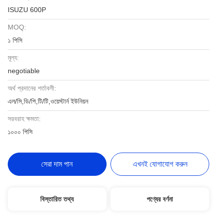
ISUZU 600P
MOQ:
১ পিসি
মূল্য:
negotiable
অর্থ প্রদানের শর্তাবলী:
এল/সি,ডি/পি,টি/টি,ওয়েস্টার্ন ইউনিয়ন
সরবরাহ ক্ষমতা:
১০০০ পিসি
সেরা দাম পান
এখনই যোগাযোগ করুন
বিস্তারিত তথ্য
পণ্যের বর্ণনা