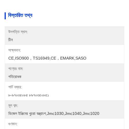
বিস্তারিত তথ্য
উৎপত্তি স্থল:
চীন
সাক্ষ্যদান:
CE,ISO900，TS16949,CE，EMARK,SASO
পণ্যের নাম:
গতিরোধক
পার্ট নম্বর:
৮-৯৭০৩৫০৮৫ ৮৯৭০৩৫০৮৫১
মূল শব্দ:
ডিজেল ইঞ্জিনের খুচরা যন্ত্রাংশ,jmc1030,jmc1040,jmc1020
গুণমান: