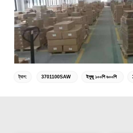
ট্যাগ:
3701100SAW
ইসুজু ১০০পি ৬০০পি