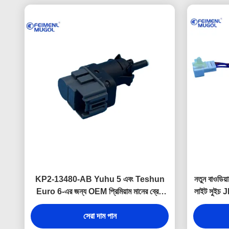
KP2-13480-AB Yuhu 5 এবং Teshun
নতুন বাওডিয
Euro 6-এর জন্য OEM প্রিমিয়াম মানের ব্রেক
লাইট সুইচ J
লাইট সুইচ প্রতিস্থাপন, যা নিখুঁতভাবে ফিট করার
ব্রেক লাইট
গ্যারান্টি দিতে কারখানার স্পেসিফিকেশন অনুযায়ী তৈরি
সেরা দাম পান
করা হয়েছে।