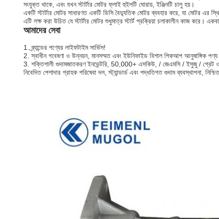
সংযুক্ত থাকে, এবং যখন স্টার্টার মোটর ফ্লাই হুইলটি ঘোরায়, ইঞ্জিনটি চালু হয়।
একটি স্টার্টার মোটর সাধারণত একটি ডিসি বৈদ্যুতিক মোটর ব্যবহার করে, যা মোটর এর স্থি
এটি লক্ষ করা উচিত যে স্টার্টার মোটর শুধুমাত্র স্টার্ট প্রক্রিয়া চলাকালীন কাজ করে। এক
আমাদের সেবা
1. ব্র্যান্ডের পণ্যের লাইফটাইম সার্ভিস!
2. স্বাধীন গবেষণা ও উন্নয়ন, মানসম্মত এবং ইউনিফাইড বিশাল পিকআপ আনুষাঙ্গিক পণ্
3. শক্তিশালী গুদামজাতকরণ ইনভেন্টরি, 50,000+ এসকিউ, / জেএমসি / ইসুজু / গ্রেট ওয়াল 
নিবেদিত পেশাদার গ্রাহক পরিষেবা দল, স্ট্যান্ডার্ড এবং পদ্ধতিগত গুদাম ব্যবস্থাপনা, নিশ