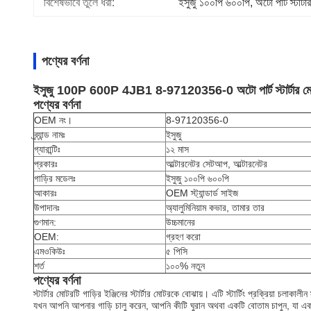
বিশেষভাবে তুলে ধরা:
ইসুজু ১০০পি ৬০০পি
, 
অটো পার্ট স্টার্ট
পণ্যের বর্ণনা
ইসুজু 100P 600P 4JB1 8-97120356-0 অটো পার্ট স্টার্টার
পণ্যের বর্ণনা
OEM নং।
8-97120356-0
ব্র্যান্ড নামঃ
ইসুজু
গ্যারান্টিঃ
১২ মাস
প্রকারঃ
আল্টারনেটর সেটআপ, আল্টারনেটর
গাড়ির মডেলঃ
ইসুজু ১০০পি ৬০০পি
আকারঃ
OEM স্ট্যান্ডার্ড সাইজ
উপাদানঃ
অ্যালুমিনিয়াম কভার, তামার তার
গুণমান:
উচ্চমানের
OEM:
গ্রহণ করো
এমওকিউঃ
৫ পিসি
শর্ত
১০০% নতুন
পণ্যের বর্ণনা
স্টার্টার মোটরটি গাড়ির ইঞ্জিনের স্টার্টার মোটরকে বোঝায়। এটি স্টার্টিং প্রক্রিয়া চলাক
যখন আপনি আপনার গাড়ি চালু করেন, আপনি কীটি ঘুরান অথবা একটি বোতাম চাপুন, যা একটি সার্কি