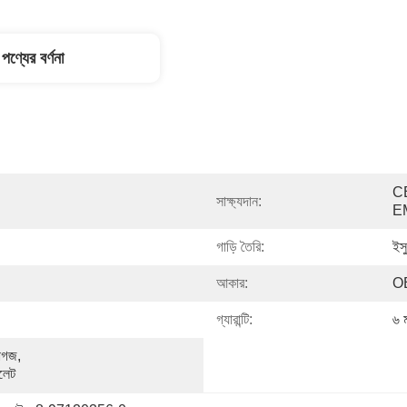
পণ্যের বর্ণনা
C
সাক্ষ্যদান:
E
গাড়ি তৈরি:
ইস
আকার:
OE
গ্যারান্টি:
৬ 
াগজ, 
ালেট