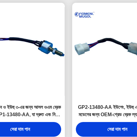
়ান ও ইউহু ৩-এর জন্য আসল ওএম ব্রেক
GP2-13480-AA ইউশেং, ইউহু এবং
P1-13480-AA, যা দ্রুত এবং নির্ভুল
মডেলের জন্য OEM-গ্রেড ব্রেক ল্যাম
 সক্রিয়করণের জন্য তৈরি করা হয়েছে।
মসৃণ কার্যকারিতা এবং পরিধানের বিরুদ্
সেরা দাম পান
প্রতিরোধের জন্য উচ্চ-মানের অভ্যন্
সেরা দাম পান
দিয়ে তৈরি।