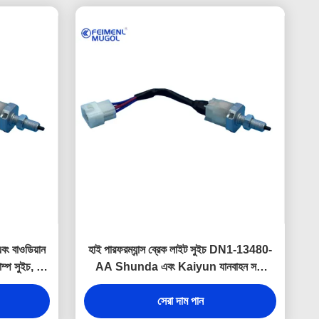
 বাওডিয়ান
হাই পারফরম্যান্স ব্রেক লাইট সুইচ DN1-13480-
্প সুইচ, যা
AA Shunda এবং Kaiyun যানবাহন সঙ্গে
ধে শক্তিশালী
সামঞ্জস্যপূর্ণ, নির্ভরযোগ্য ব্রেক সংকেত সক্রিয়করণ
তরীণ উপাদান
সেরা দাম পান