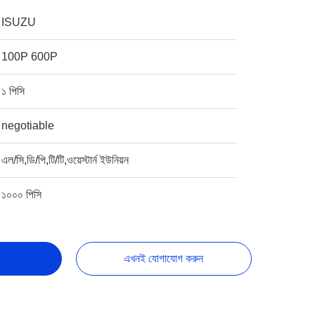
ISUZU
100P 600P
১ পিসি
negotiable
এল/সি,ডি/পি,টি/টি,ওয়েস্টার্ন ইউনিয়ন
১০০০ পিসি
এখনই যোগাযোগ করুন