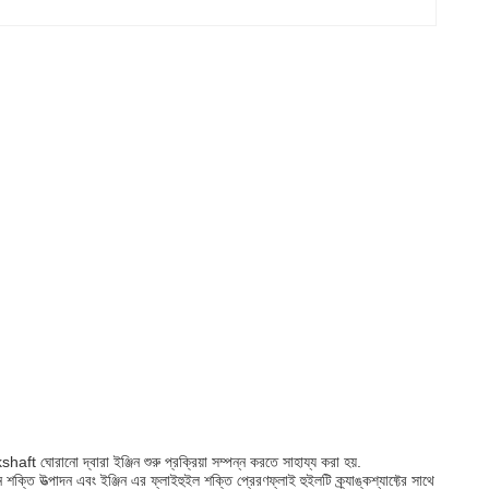
kshaft ঘোরানো দ্বারা ইঞ্জিন শুরু প্রক্রিয়া সম্পন্ন করতে সাহায্য করা হয়.
ক্তি উত্পাদন এবং ইঞ্জিন এর ফ্লাইহুইল শক্তি প্রেরণফ্লাই হুইলটি ক্র্যাঙ্কশ্যাফ্টের সাথে