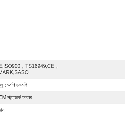
E,ISO900，TS16949,CE，
MARK,SASO
ুজু ১০০পি ৬০০পি
M স্ট্যান্ডার্ড আকার
মাস