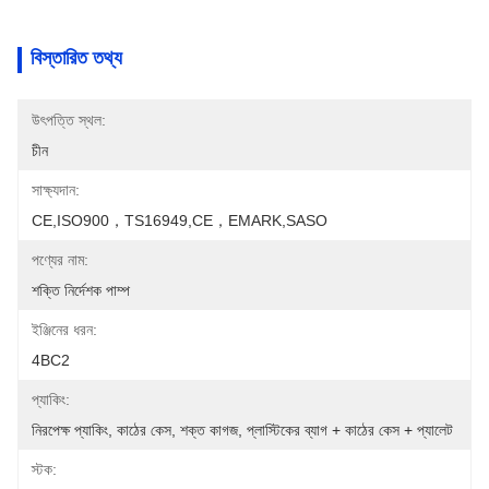
বিস্তারিত তথ্য
উৎপত্তি স্থল:
চীন
সাক্ষ্যদান:
CE,ISO900，TS16949,CE，EMARK,SASO
পণ্যের নাম:
শক্তি নির্দেশক পাম্প
ইঞ্জিনের ধরন:
4BC2
প্যাকিং:
নিরপেক্ষ প্যাকিং, কাঠের কেস, শক্ত কাগজ, প্লাস্টিকের ব্যাগ + কাঠের কেস + প্যালেট
স্টক: