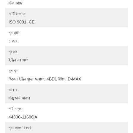
স্টক আছে
সার্টিফিকেশন:
ISO 9001, CE
গ্যারান্টি:
১ বছর
প্রকার:
ইঞ্জিন এর অংশ
মূল শব্দ:
ডিজেল ইঞ্জিন খুচরা যন্ত্রাংশ, 4BD1 ইঞ্জিন, D-MAX
আকার:
স্ট্যান্ডার্ড আকার
পার্ট নম্বর:
44306-1160QA
প্যাকেজিং বিবরণ: