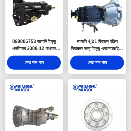
898006753 জাপানি ইসুজু
জাপানি 4jb1 ডিজেল ইঞ্জিন
এনপিআর 2008-12 পাওয়ার
গিয়ারবক্স জন্য ইসুজু এনকেআর ট্রাক
স্টিয়ারিং গিয়ারবক্স প্রতিস্থাপন
পার্টস TFR54 ট্রান্সমিশন ASSY
898110220
সেরা দাম পান
সেরা দাম পান