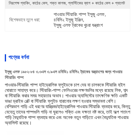
নিরপেক্ষ প্যাকিং, কাঠের কেস, শক্ত কাগজ, প্লাস্টিকের ব্যাগ + কাঠের কেস + প্যালেট
পাওয়ার স্টিয়ারিং পাম্প ইসুজু এলফ
, 
বিশেষভাবে তুলে ধরা:
৪বিসি২ ইসুজু ইঞ্জিন
, 
ইসুজু এলফ ট্রাকের খুচরা যন্ত্রাংশ
পণ্যের বর্ণনা
ইসুজু এলফ ১৯৮২-৮৪ ৩.৩এল ৩.৯এল ৪বিডি১ ৪বিসি২ ট্রাকের যন্ত্রাংশের জন্য পাওয়ার
স্টিয়ারিং পাম্প
পাওয়ার-স্টিয়ারিং পাম্প হাইড্রোলিক ফ্লুইডকে চাপ দেয় যা চালককে স্টিয়ারিং হুইল
ঘোরাতে সাহায্য করে। স্টিয়ারিং-পাম্প ফেলিওরের লক্ষণগুলির মধ্যে রয়েছে লিক, শব্দ
বা স্টিয়ারিং করার সময় সহায়তার অভাব। পাওয়ার অ্যাসিস্টের তাৎক্ষণিক ক্ষতি একটি
ভাঙা ড্রাইভ বেল্ট বা স্টিয়ারিং ফ্লুইড হারানোর লক্ষণ হওয়ার সম্ভাবনা বেশি।
বেশিরভাগ গাড়ি এই ধরণের যান্ত্রিক/হাইড্রোলিক পাওয়ার স্টিয়ারিং ব্যবহার করে, কিন্তু
যেহেতু তাদের পাম্পগুলি গাড়ি না ঘুরলেও শক্তি এবং দক্ষতা নষ্ট করে, তাই অল্প শতাংশ
গাড়ি বৈদ্যুতিক পাম্প ব্যবহার করে এবং অনেক নতুন গাড়িতে এখন বৈদ্যুতিক পাওয়ার
অ্যাসিস্ট রয়েছে।