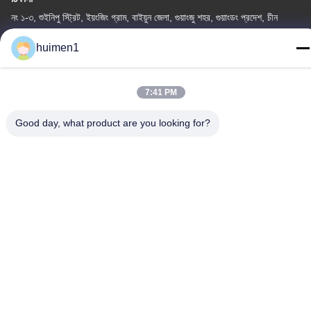
নং ১-৩, শুইনিপু স্ট্রিট, ইয়ংজিং গ্রাম, বাইয়ুন জেলা, গুয়াংজু শহর, গুয়াংডং প্রদেশ, চীন
টেলিফোন
huimen1
86-18929562701
7:41 PM
Good day, what product are you looking for?
গোপনীয়তা নীতি
|
সাইট ম্যাপ
চীন ভালো মানের ইসুজু ইঞ্জিন যন্ত্রাংশ সরবরাহকারী। কপিরাইট © -2026 Guangdong
Huimen Industrial Co., Ltd. সমস্ত অধিকার সংরক্ষিত।