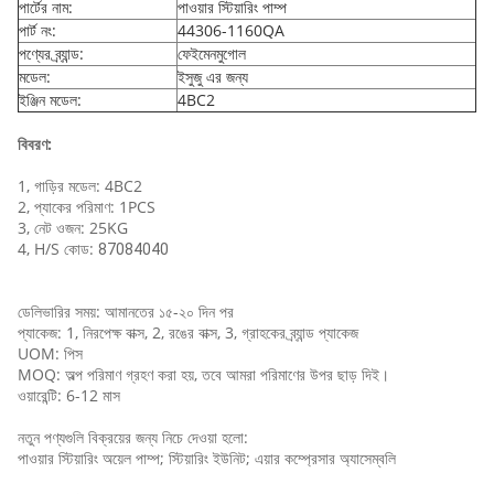
পার্টের নাম:
পাওয়ার স্টিয়ারিং পাম্প
পার্ট নং:
44306-1160QA
পণ্যের ব্র্যান্ড:
ফেইমেনমুগোল
মডেল:
ইসুজু এর জন্য
ইঞ্জিন মডেল:
4BC2
বিবরণ:
1, গাড়ির মডেল: 4BC2
2, প্যাকের পরিমাণ: 1PCS
3, নেট ওজন: 25KG
4, H/S কোড:
87084040
ডেলিভারির সময়: আমানতের ১৫-২০ দিন পর
প্যাকেজ: 1, নিরপেক্ষ বাক্স, 2, রঙের বাক্স, 3, গ্রাহকের ব্র্যান্ড প্যাকেজ
UOM: পিস
MOQ: অল্প পরিমাণ গ্রহণ করা হয়, তবে আমরা পরিমাণের উপর ছাড় দিই।
ওয়ারেন্টি: 6-12 মাস
নতুন পণ্যগুলি বিক্রয়ের জন্য নিচে দেওয়া হলো:
পাওয়ার স্টিয়ারিং অয়েল পাম্প; স্টিয়ারিং ইউনিট; এয়ার কম্প্রেসার অ্যাসেম্বলি