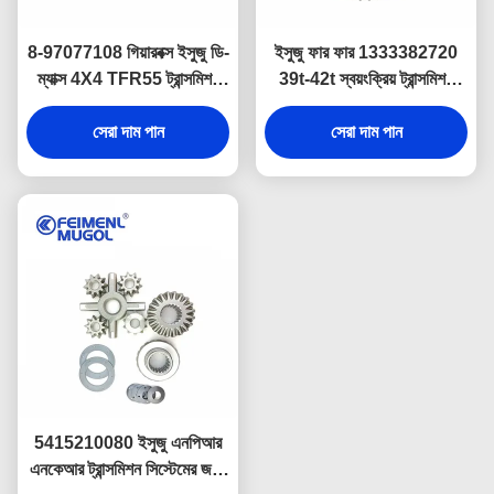
8-97077108 গিয়ারবক্স ইসুজু ডি-
ইসুজু ফার ফার 1333382720
ম্যাক্স 4X4 TFR55 ট্রান্সমিশন
39t-42t স্বয়ংক্রিয় ট্রান্সমিশন
ASSY
সিস্টেমের জন্য 6th গিয়ার হুইল
সেরা দাম পান
সেরা দাম পান
5415210080 ইসুজু এনপিআর
এনকেআর ট্রান্সমিশন সিস্টেমের জন্য