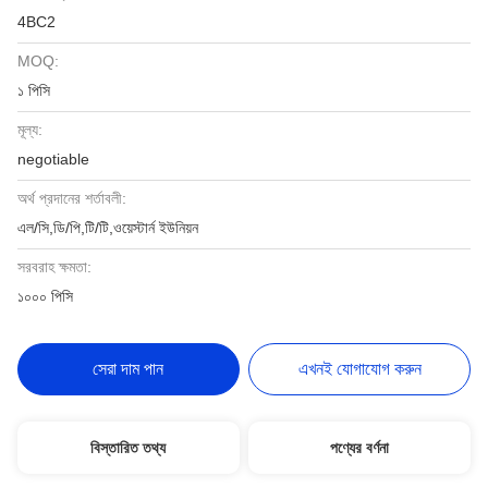
4BC2
MOQ:
১ পিসি
মূল্য:
negotiable
অর্থ প্রদানের শর্তাবলী:
এল/সি,ডি/পি,টি/টি,ওয়েস্টার্ন ইউনিয়ন
সরবরাহ ক্ষমতা:
১০০০ পিসি
সেরা দাম পান
এখনই যোগাযোগ করুন
বিস্তারিত তথ্য
পণ্যের বর্ণনা