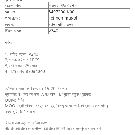
অংশের নাম:
পাওয়ার স্টিয়ারিং পাম্প
অংশ নং:
3407200-K00
পণ্য ব্র্যান্ড:
Feimenlmugol
মডেল:
মহান প্রাচীর জন্য
ইঞ্জিন মডেল:
V240
বর্ণনা:
1, গাড়ির মডেল: V240
2, প্যাক পরিমাণ: 1PCS
3, নেট ওজন: 25 কেজি
4, H/S কোড:
87084040
ডেলিভারি সময়: জমা দেওয়ার 15-20 দিন পরে
প্যাকেজ: 1, নিরপেক্ষ বক্স, 2, রঙ বাক্স, 3, গ্রাহক ব্র্যান্ড প্যাকেজ
UOM: পিসি
MOQ: ছোট পরিমাণ গ্রহণ করা হয়, কিন্তু আমরা পরিমাণ ছাড় অফার করি।
ওয়্যারেন্টি: 6-12 মাস
বিক্রয় করা নতুন পণ্য নিম্নরূপ:
পাওয়ার স্টিয়ারিং তেল পাম্প; স্টিয়ারিং ইউনিট; এয়ার কম্প্রেসার সমাবেশ