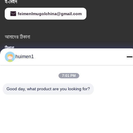
ই-মেইল
feimenlmugolchina@gmail.com
আমাদের ঠিকানা
ঠিকানা
নং ১-৩, শুইনিপু স্ট্রিট, ইয়ংজিং গ্রাম, বাইয়ুন জেলা, গুয়াংজু শহর, গুয়াংডং প্রদেশ, চীন
huimen1
টেলিফোন
86-18929562701
7:01 PM
Good day, what product are you looking for?
গোপনীয়তা নীতি
|
সাইট ম্যাপ
চীন ভালো মানের ইসুজু ইঞ্জিন যন্ত্রাংশ সরবরাহকারী। কপিরাইট © -2026 Guangdong
Huimen Industrial Co., Ltd. সমস্ত অধিকার সংরক্ষিত।