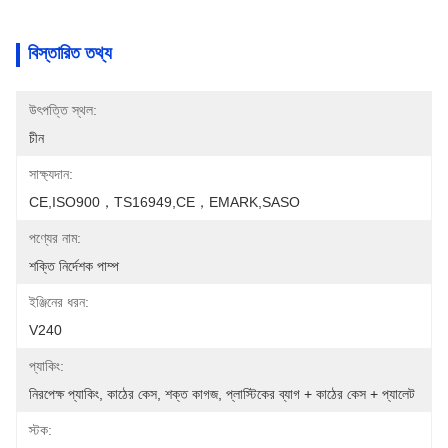
বিস্তারিত তথ্য
উৎপত্তি স্থল:
চীন
সাক্ষ্যদান:
CE,ISO900，TS16949,CE，EMARK,SASO
পণ্যের নাম:
শক্তি নির্দেশক পাম্প
ইঞ্জিনের ধরন:
V240
প্যাকিং:
নিরপেক্ষ প্যাকিং, কাঠের কেস, শক্ত কাগজ, প্লাস্টিকের ব্যাগ + কাঠের কেস + প্যালেট
স্টক: