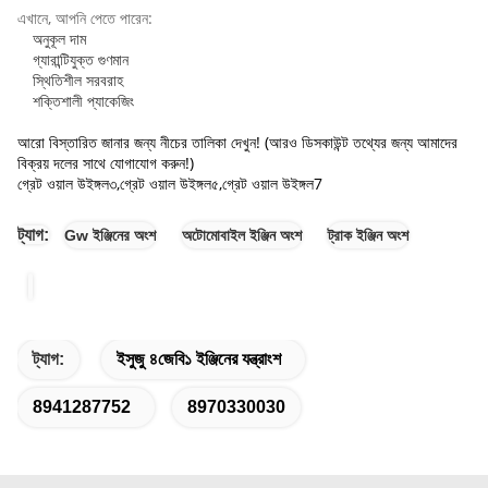
এখানে, আপনি পেতে পারেন:
অনুকূল দাম
গ্যারান্টিযুক্ত গুণমান
স্থিতিশীল সরবরাহ
শক্তিশালী প্যাকেজিং
আরো বিস্তারিত জানার জন্য নীচের তালিকা দেখুন! (আরও ডিসকাউন্ট তথ্যের জন্য আমাদের
বিক্রয় দলের সাথে যোগাযোগ করুন!)
গ্রেট ওয়াল উইঙ্গল
৩,
গ্রেট ওয়াল উইঙ্গল
৫,
গ্রেট ওয়াল উইঙ্গল
7
ট্যাগ:
Gw ইঞ্জিনের অংশ
অটোমোবাইল ইঞ্জিন অংশ
ট্রাক ইঞ্জিন অংশ
ট্যাগ:
ইসুজু ৪জেবি১ ইঞ্জিনের যন্ত্রাংশ
8941287752
8970330030