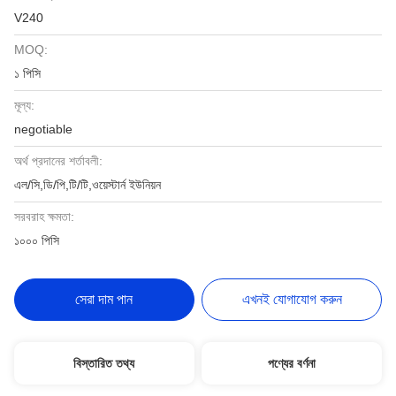
V240
MOQ:
১ পিসি
মূল্য:
negotiable
অর্থ প্রদানের শর্তাবলী:
এল/সি,ডি/পি,টি/টি,ওয়েস্টার্ন ইউনিয়ন
সরবরাহ ক্ষমতা:
১০০০ পিসি
সেরা দাম পান
এখনই যোগাযোগ করুন
বিস্তারিত তথ্য
পণ্যের বর্ণনা