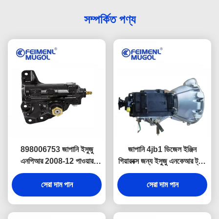
সম্পর্কিত পণ্য
898006753 জাপানি ইসুজু
জাপানি 4jb1 ডিজেল ইঞ্জিন
এনপিআর 2008-12 পাওয়ার
গিয়ারবক্স জন্য ইসুজু এনকেআর ট্রাক
স্টিয়ারিং গিয়ারবক্স প্রতিস্থাপন
পার্টস TFR54 ট্রান্সমিশন ASSY
898110220
সেরা দাম পান
সেরা দাম পান