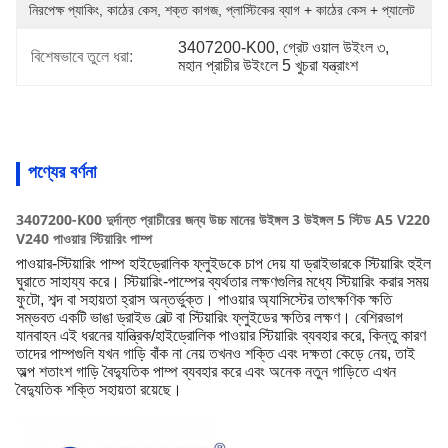
নিরপেক্ষ প্যাকিং, কাঠের কেস, শক্ত কাগজ, প্লাস্টিকের ব্যাগ + কাঠের কেস + প্যালেট
3407200-K00
, 
গ্রেট ওয়াল উইংল ৩
, 
বিশেষভাবে তুলে ধরা:
মহান প্রাচীর উইংলে 5 খুচরা যন্ত্রাংশ
পণ্যের বর্ণনা
3407200-K00 দুর্দান্ত প্রাচীরের জন্য উচ্চ মানের উইঙ্গল 3 উইঙ্গল 5 স্টিড A5 V220
V240 পাওয়ার স্টিয়ারিং পাম্প
পাওয়ার-স্টিয়ারিং পাম্প হাইড্রোলিক ফ্লুইডকে চাপ দেয় যা ড্রাইভারকে স্টিয়ারিং হুইল
ঘুরাতে সাহায্য করে। স্টিয়ারিং-পাম্পের ব্যর্থতার লক্ষণগুলির মধ্যে স্টিয়ারিং করার সময়
ফুটো, শব্দ বা সহায়তা হ্রাস অন্তর্ভুক্ত। পাওয়ার অ্যাসিস্টের তাৎক্ষণিক ক্ষতি
সম্ভবত একটি ভাঙা ড্রাইভ বেল্ট বা স্টিয়ারিং ফ্লুইডের ক্ষতির লক্ষণ। বেশিরভাগ
যানবাহন এই ধরনের যান্ত্রিক/হাইড্রোলিক পাওয়ার স্টিয়ারিং ব্যবহার করে, কিন্তু কারণ
তাদের পাম্পগুলি যখন গাড়ি বাঁক না নেয় তখনও শক্তি এবং দক্ষতা কেড়ে নেয়, তাই
অল্প শতাংশ গাড়ি বৈদ্যুতিক পাম্প ব্যবহার করে এবং অনেক নতুন গাড়িতে এখন
বৈদ্যুতিক শক্তি সহায়তা রয়েছে।