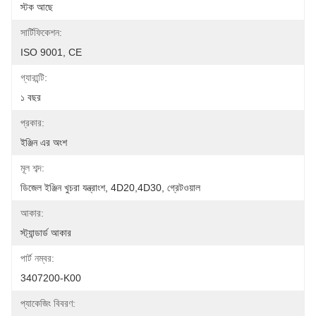
স্টক আছে
সার্টিফিকেশন:
ISO 9001, CE
গ্যারান্টি:
১ বছর
প্রকার:
ইঞ্জিন এর অংশ
মূল শব্দ:
ডিজেল ইঞ্জিন খুচরা যন্ত্রাংশ, 4D20,4D30, গ্রেটওয়াল
আকার:
স্ট্যান্ডার্ড আকার
পার্ট নম্বর:
3407200-K00
প্যাকেজিং বিবরণ: