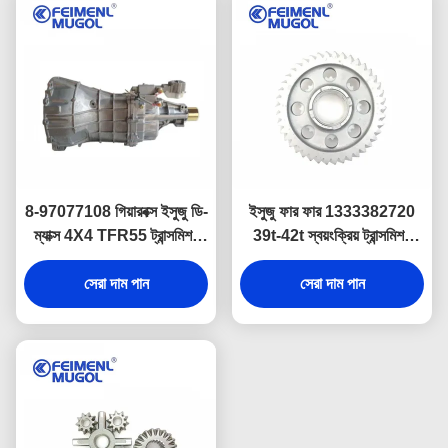
8-97077108 গিয়ারবক্স ইসুজু ডি-
ইসুজু ফার ফার 1333382720
ম্যাক্স 4X4 TFR55 ট্রান্সমিশন
39t-42t স্বয়ংক্রিয় ট্রান্সমিশন
ASSY
সিস্টেমের জন্য 6th গিয়ার হুইল
সেরা দাম পান
সেরা দাম পান