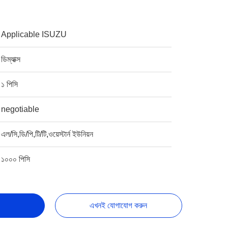
Applicable ISUZU
ডিম্যাক্স
১ পিসি
negotiable
এল/সি,ডি/পি,টি/টি,ওয়েস্টার্ন ইউনিয়ন
১০০০ পিসি
এখনই যোগাযোগ করুন