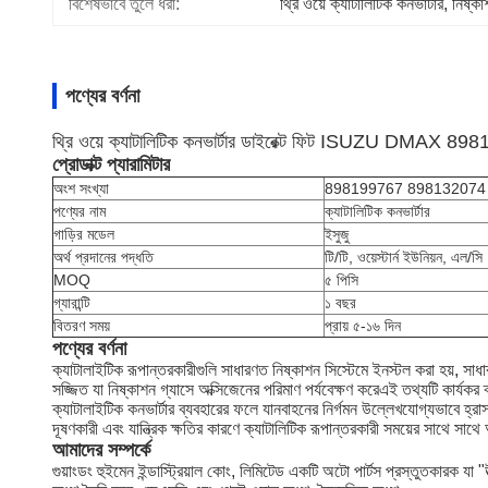
বিশেষভাবে তুলে ধরা:
থ্রি ওয়ে ক্যাটালিটিক কনভার্টার
, 
নিষ্ক
পণ্যের বর্ণনা
থ্রি ওয়ে ক্যাটালিটিক কনভার্টার ডাইরেক্ট ফিট ISUZU DMA
প্রোডাক্ট প্যারামিটার
অংশ সংখ্যা
898199767 898132074
পণ্যের নাম
ক্যাটালিটিক কনভার্টার
গাড়ির মডেল
ইসুজু
অর্থ প্রদানের পদ্ধতি
টি/টি, ওয়েস্টার্ন ইউনিয়ন, এল/সি
MOQ
৫ পিসি
গ্যারান্টি
১ বছর
বিতরণ সময়
প্রায় ৫-১৬ দিন
পণ্যের বর্ণনা
ক্যাটালাইটিক রূপান্তরকারীগুলি সাধারণত নিষ্কাশন সিস্টেমে ইনস্টল করা হয়, সাধ
সজ্জিত যা নিষ্কাশন গ্যাসে অক্সিজেনের পরিমাণ পর্যবেক্ষণ করেএই তথ্যটি কার্যকর 
ক্যাটালাইটিক কনভার্টার ব্যবহারের ফলে যানবাহনের নির্গমন উল্লেখযোগ্যভাবে হ্রাস প
দূষণকারী এবং যান্ত্রিক ক্ষতির কারণে ক্যাটালিটিক রূপান্তরকারী সময়ের সাথে সাথে
আমাদের সম্পর্কে
গুয়াংডং হুইমেন ইন্ডাস্ট্রিয়াল কোং, লিমিটেড একটি অটো পার্টস প্রস্তুতকারক যা