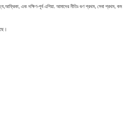
িকা, এবং দক্ষিণ-পূর্ব এশিয়া. আমাদের নীতিঃ গুণ প্রথম, সেবা প্রথম, কম
রেছে।