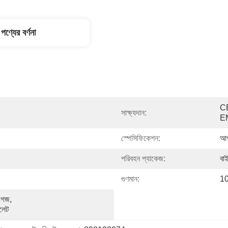
পণ্যের বর্ণনা
C
সাক্ষ্যদান:
E
স্পেসিফিকেশন:
আপ
পরিবহন প্যাকেজ:
বাই
গুণমান:
10
াগজ, 
ালেট