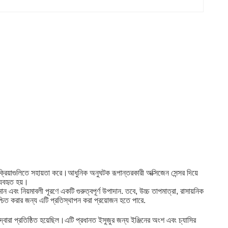
ক্রিয়াগুলিতে সহায়তা করে।আধুনিক অনুঘটক রূপান্তরকারী অক্সিজেন সেন্সর দিয়ে
্যবহৃত হয়।
ান এবং নিয়মাবলী পূরণে একটি গুরুত্বপূর্ণ উপাদান. তবে, উচ্চ তাপমাত্রা, রাসায়নিক
নিশ্চিত করার জন্য এটি প্রতিস্থাপন করা প্রয়োজন হতে পারে.
 দ্বারা প্রতিষ্ঠিত হয়েছিল।এটি প্রধানত ইসুজুর জন্য ইঞ্জিনের অংশ এবং চ্যাসির