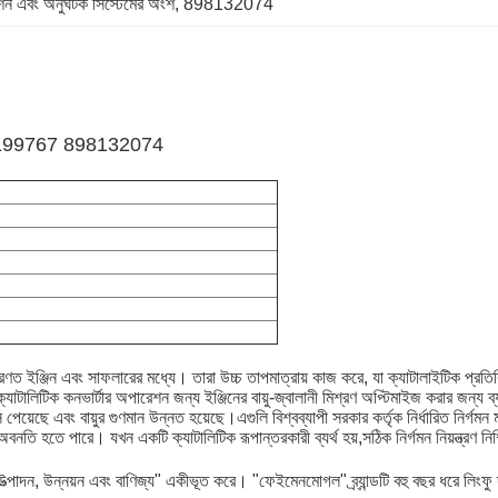
াশন এবং অনুঘটক সিস্টেমের অংশ
, 
898132074
X 898199767 898132074
ারণত ইঞ্জিন এবং সাফলারের মধ্যে। তারা উচ্চ তাপমাত্রায় কাজ করে, যা ক্যাটালাইটিক প্রতি
ক্যাটালিটিক কনভার্টার অপারেশন জন্য ইঞ্জিনের বায়ু-জ্বালানী মিশ্রণ অপ্টিমাইজ করার জন্য ব
েয়েছে এবং বায়ুর গুণমান উন্নত হয়েছে।এগুলি বিশ্বব্যাপী সরকার কর্তৃক নির্ধারিত নির্গমন ম
 অবনতি হতে পারে। যখন একটি ক্যাটালিটিক রূপান্তরকারী ব্যর্থ হয়,সঠিক নির্গমন নিয়ন্ত্রণ 
 "উত্পাদন, উন্নয়ন এবং বাণিজ্য" একীভূত করে। "ফেইমেনমোগল" ব্র্যান্ডটি বহু বছর ধরে লিংফু