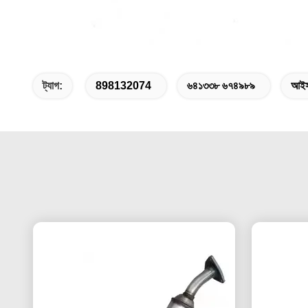
ট্যাগ:
898132074
৬৪১৩৩৮ ৬৭৪৯৮৯
আইসু